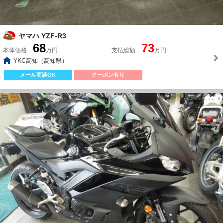
ヤマハ YZF-R3
68
73
本体価格
万円
支払総額
万円
YKC高知（高知県）
メール商談OK
クーポン有り