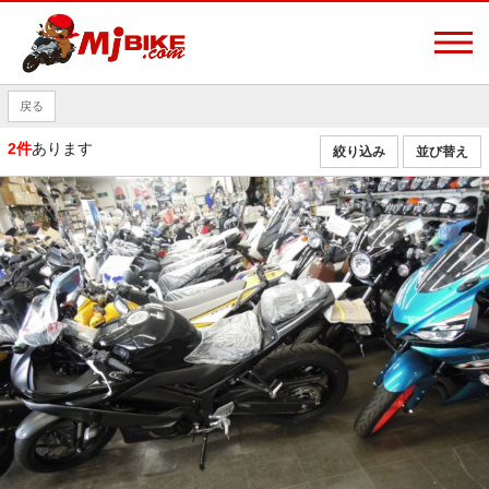
戻る
2件
あります
絞り込み
並び替え