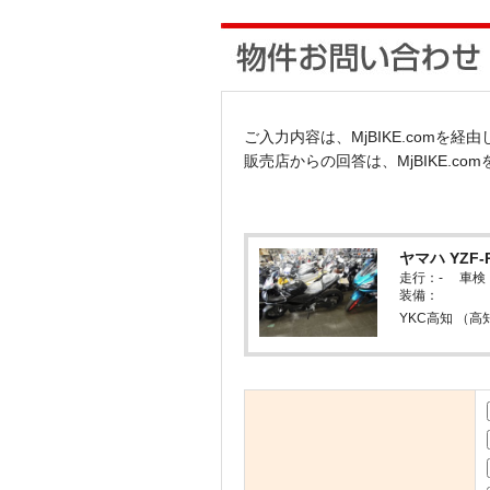
ご入力内容は、MjBIKE.comを
販売店からの回答は、MjBIKE.c
ヤマハ YZF-
走行：- 車
装備：
YKC高知 （