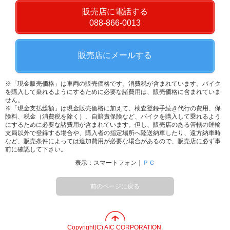
販売店に電話する
088-866-0013
販売店にメールする
※「現金販売価格」は車両の販売価格です。消費税が含まれています。バイク
を購入して乗れるようにするために必要な諸費用は、販売価格に含まれていま
せん。
※「現金支払総額」は現金販売価格に加えて、検査登録手続き代行の費用、保
険料、税金（消費税を除く）、自賠責保険など、バイクを購入して乗れるよう
にするために必要な諸費用が含まれています。但し、販売店のある管轄の運輸
支局以外で登録する場合や、購入者の指定場所へ陸送納車したり、遠方納車時
など、販売条件によっては追加費用が必要な場合があるので、販売店に必ず事
前に確認して下さい。
表示：スマートフォン｜
ＰＣ
前のページに戻る
Copyright(C) AIC CORPORATION.