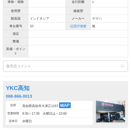
-
車検・保険
走行距離
使用歴
修復歴
製造国
インドネシア
メーカー
ヤマハ
車台番号
3J-
品質評価書
無
保証
整備
装備・ポイン
ト
販売店コメント
YKC高知
088-866-0013
住所
高知県高知市大津乙1157
営業時間
8:30～17:30 火曜日は～13:00
定休日
水曜日