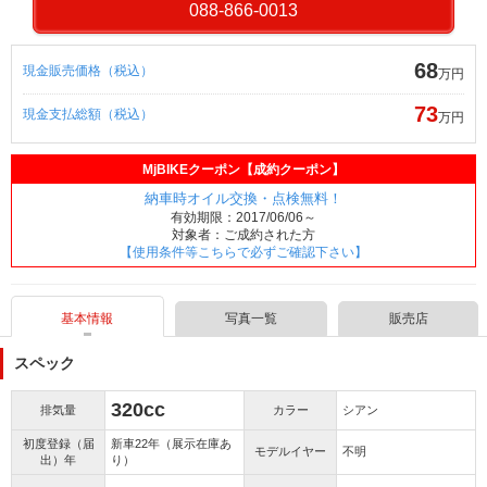
088-866-0013
68
現金販売価格（税込）
万円
73
現金支払総額（税込）
万円
MjBIKEクーポン【成約クーポン】
納車時オイル交換・点検無料！
有効期限：2017/06/06～
対象者：ご成約された方
【使用条件等こちらで必ずご確認下さい】
基本情報
写真一覧
販売店
スペック
320cc
排気量
カラー
シアン
初度登録（届
新車22年（展示在庫あ
モデルイヤー
不明
出）年
り）