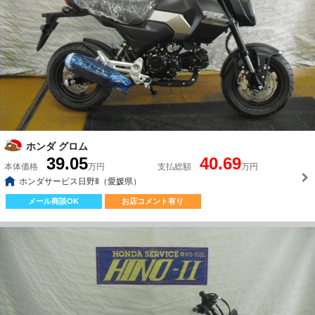
ホンダ グロム
39.05
40.69
本体価格
万円
支払総額
万円
ホンダサービス日野Ⅱ（愛媛県）
メール商談OK
お店コメント有り