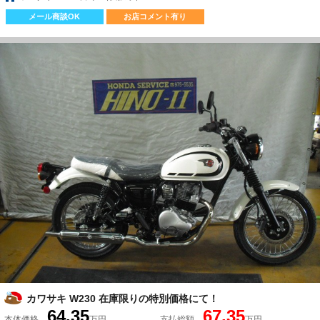
メール商談OK
お店コメント有り
カワサキ W230 在庫限りの特別価格にて！
64.35
67.35
本体価格
万円
支払総額
万円