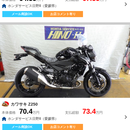
ホンダサービス日野Ⅱ（愛媛県）
メール商談OK
お店コメント有り
カワサキ Z250
70.4
73.4
本体価格
万円
支払総額
万円
ホンダサービス日野Ⅱ（愛媛県）
メール商談OK
お店コメント有り