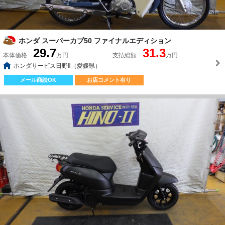
ホンダ スーパーカブ50 ファイナルエディション
29.7
31.3
本体価格
万円
支払総額
万円
ホンダサービス日野Ⅱ（愛媛県）
メール商談OK
お店コメント有り