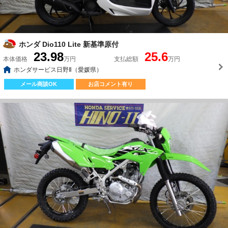
ホンダ Dio110 Lite 新基準原付
23.98
25.6
本体価格
万円
支払総額
万円
ホンダサービス日野Ⅱ（愛媛県）
メール商談OK
お店コメント有り