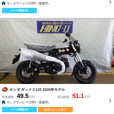
ホンダサービス日野Ⅱ（愛媛県）
メール商談OK
ホンダ ダックス125 2026年モデル
49.5
51.1
本体価格
万円
支払総額
万円
ホンダサービス日野Ⅱ（愛媛県）
メール商談OK
お店コメント有り