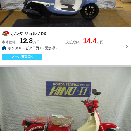
ホンダ ジョルノDX
12.8
14.4
本体価格
万円
支払総額
万円
ホンダサービス日野Ⅱ（愛媛県）
メール商談OK