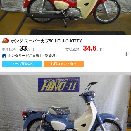
ホンダ スーパーカブ50 HELLO KITTY
33
34.6
本体価格
万円
支払総額
万円
ホンダサービス日野Ⅱ（愛媛県）
メール商談OK
お店コメント有り