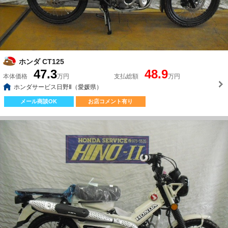
ホンダ CT125
47.3
48.9
本体価格
万円
支払総額
万円
ホンダサービス日野Ⅱ（愛媛県）
メール商談OK
お店コメント有り