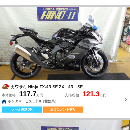
カワサキ Ninja ZX-4R SE ZX－4R SE
117.7
121.3
本体価格
万円
支払総額
万円
ホンダサービス日野Ⅱ（愛媛県）
メール商談OK
お店コメント有り