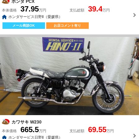
ホンダ PCX
37.95
39.4
本体価格
万円
支払総額
万円
ホンダサービス日野Ⅱ（愛媛県）
メール商談OK
お店コメント有り
カワサキ W230
665.5
69.55
本体価格
万円
支払総額
万円
ホンダサービス日野Ⅱ（愛媛県）