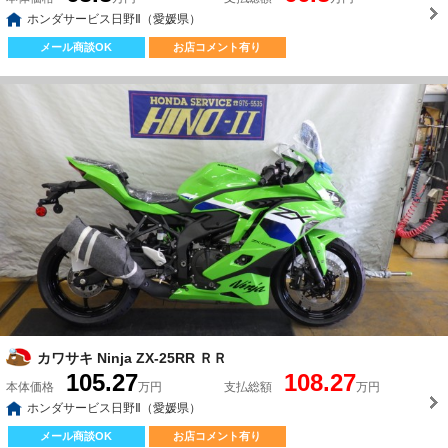
ホンダサービス日野Ⅱ（愛媛県）
メール商談OK
お店コメント有り
カワサキ Ninja ZX-25RR ＲＲ
105.27
108.27
本体価格
万円
支払総額
万円
ホンダサービス日野Ⅱ（愛媛県）
メール商談OK
お店コメント有り