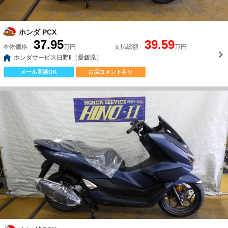
ホンダ PCX
37.95
39.59
本体価格
万円
支払総額
万円
ホンダサービス日野Ⅱ（愛媛県）
メール商談OK
お店コメント有り