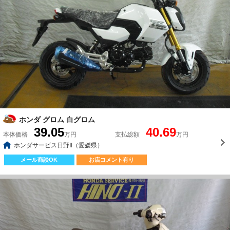
ホンダ グロム 白グロム
39.05
40.69
本体価格
万円
支払総額
万円
ホンダサービス日野Ⅱ（愛媛県）
メール商談OK
お店コメント有り