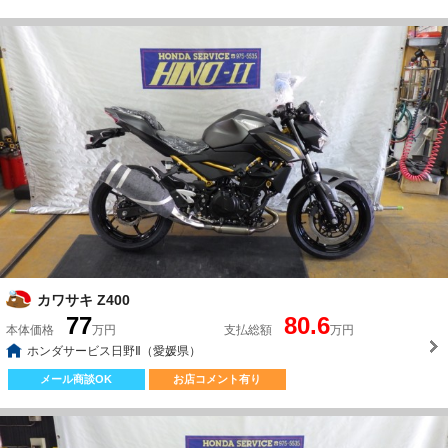
カワサキ Z400
77
80.6
本体価格
万円
支払総額
万円
ホンダサービス日野Ⅱ（愛媛県）
メール商談OK
お店コメント有り