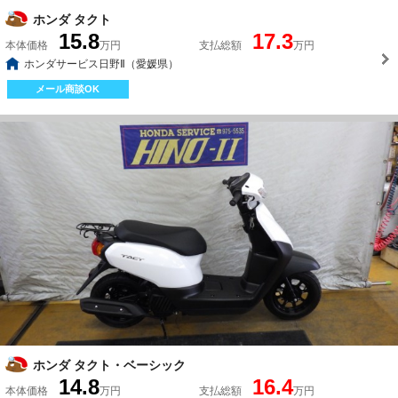
ホンダ タクト
15.8
17.3
本体価格
万円
支払総額
万円
ホンダサービス日野Ⅱ（愛媛県）
メール商談OK
ホンダ タクト・ベーシック
14.8
16.4
本体価格
万円
支払総額
万円