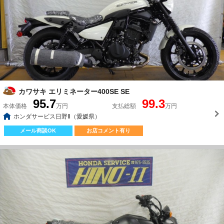
カワサキ エリミネーター400SE SE
95.7
99.3
本体価格
万円
支払総額
万円
ホンダサービス日野Ⅱ（愛媛県）
メール商談OK
お店コメント有り