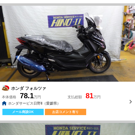
ホンダ フォルツァ
78.1
81
本体価格
万円
支払総額
万円
ホンダサービス日野Ⅱ（愛媛県）
メール商談OK
お店コメント有り