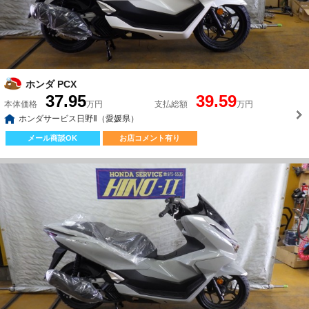
ホンダ PCX
37.95
39.59
本体価格
万円
支払総額
万円
ホンダサービス日野Ⅱ（愛媛県）
メール商談OK
お店コメント有り