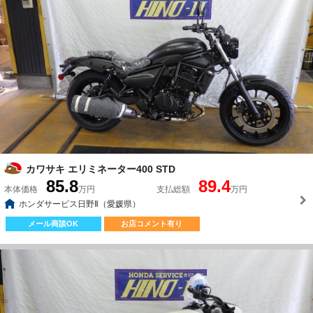
カワサキ エリミネーター400 STD
85.8
89.4
本体価格
万円
支払総額
万円
ホンダサービス日野Ⅱ（愛媛県）
メール商談OK
お店コメント有り