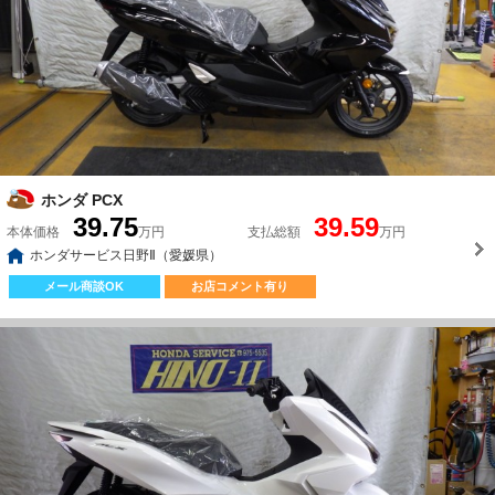
ホンダ PCX
39.75
39.59
本体価格
万円
支払総額
万円
ホンダサービス日野Ⅱ（愛媛県）
メール商談OK
お店コメント有り