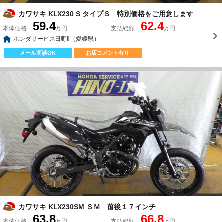
カワサキ KLX230 S タイプＳ 特別価格をご用意します
59.4
62.4
本体価格
万円
支払総額
万円
ホンダサービス日野Ⅱ（愛媛県）
メール商談OK
お店コメント有り
カワサキ KLX230SM ＳＭ 前後１７インチ
63.8
66.8
本体価格
万円
支払総額
万円