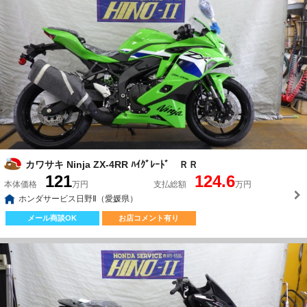
カワサキ Ninja ZX-4RR ﾊｲｸﾞﾚｰﾄﾞ ＲＲ
121
124.6
本体価格
万円
支払総額
万円
ホンダサービス日野Ⅱ（愛媛県）
メール商談OK
お店コメント有り