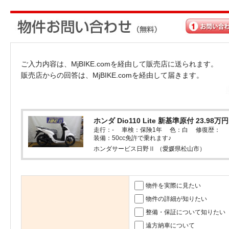
ご入力内容は、MjBIKE.comを経由して販売店に送られます。
販売店からの回答は、MjBIKE.comを経由して届きます。
ホンダ Dio110 Lite 新基準原付 23.98万
走行：- 車検：保険1年 色：白 修復歴：
装備：50cc免許で乗れます♪
ホンダサービス日野Ⅱ （愛媛県松山市）
物件を実際に見たい
物件の詳細が知りたい
整備・保証について知りたい
遠方納車について