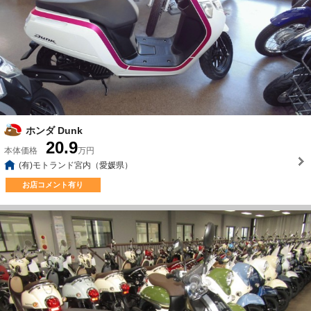
ホンダ Dunk
20.9
本体価格
万円
(有)モトランド宮内（愛媛県）
お店コメント有り