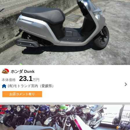
ホンダ Dunk
23.1
本体価格
万円
(有)モトランド宮内（愛媛県）
お店コメント有り