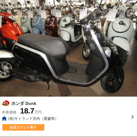
ホンダ Dunk
18.7
本体価格
万円
(有)モトランド宮内（愛媛県）
お店コメント有り