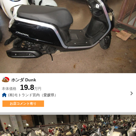
ホンダ Dunk
19.8
本体価格
万円
(有)モトランド宮内（愛媛県）
お店コメント有り