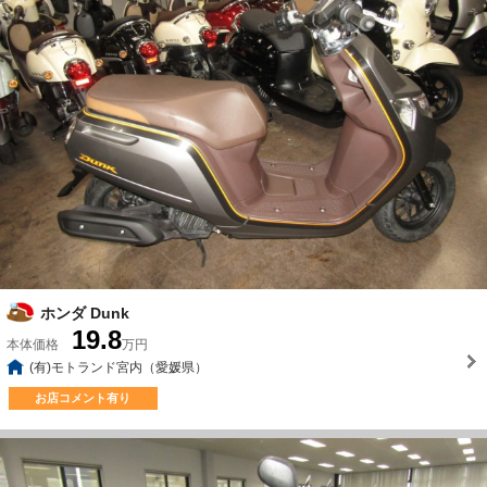
ホンダ Dunk
19.8
本体価格
万円
(有)モトランド宮内（愛媛県）
お店コメント有り