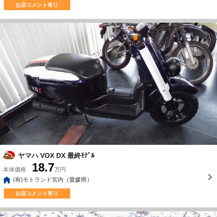
お店コメント有り
ヤマハ VOX DX 最終ﾓﾃﾞﾙ
18.7
本体価格
万円
(有)モトランド宮内（愛媛県）
お店コメント有り