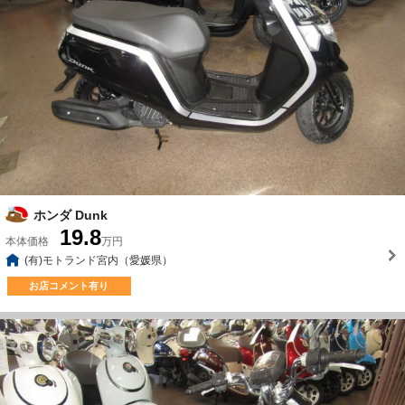
ホンダ Dunk
19.8
本体価格
万円
(有)モトランド宮内（愛媛県）
お店コメント有り