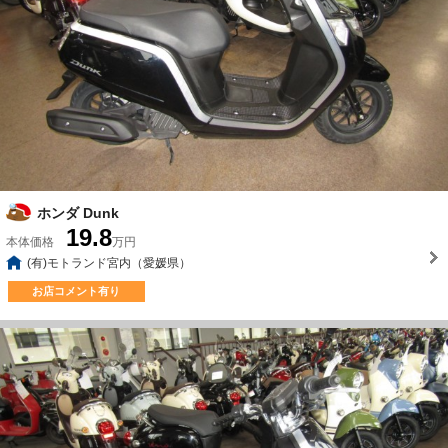
ホンダ Dunk
19.8
本体価格
万円
(有)モトランド宮内（愛媛県）
お店コメント有り