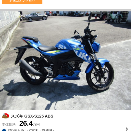
お店コメント有り
スズキ GSX-S125 ABS
26.4
本体価格
万円
(有)モトランド宮内（愛媛県）