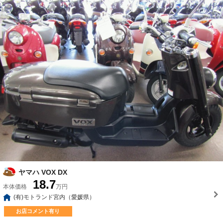
ヤマハ VOX DX
18.7
本体価格
万円
(有)モトランド宮内（愛媛県）
お店コメント有り