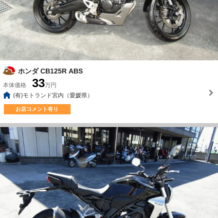
ホンダ CB125R ABS
33
本体価格
万円
(有)モトランド宮内（愛媛県）
お店コメント有り