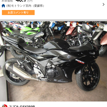
本体価格
万円
(有)モトランド宮内（愛媛県）
お店コメント有り
スズキ GSX250R