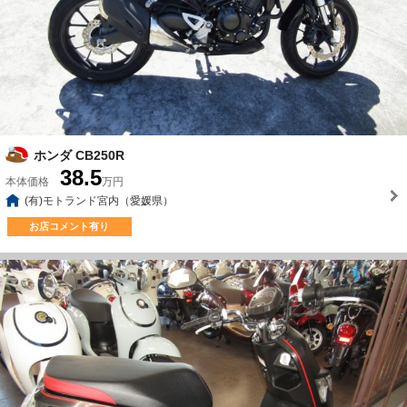
ホンダ CB250R
38.5
本体価格
万円
(有)モトランド宮内（愛媛県）
お店コメント有り