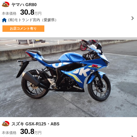
ヤマハ GR80
30.8
本体価格
万円
(有)モトランド宮内（愛媛県）
お店コメント有り
スズキ GSX-R125・ABS
30.8
本体価格
万円