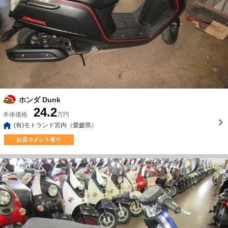
ホンダ Dunk
24.2
本体価格
万円
(有)モトランド宮内（愛媛県）
お店コメント有り