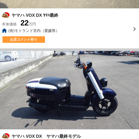
ヤマハ VOX DX ﾔﾏﾊ最終
22
本体価格
万円
(有)モトランド宮内（愛媛県）
お店コメント有り
ヤマハ VOX DX ヤマハ最終モデル