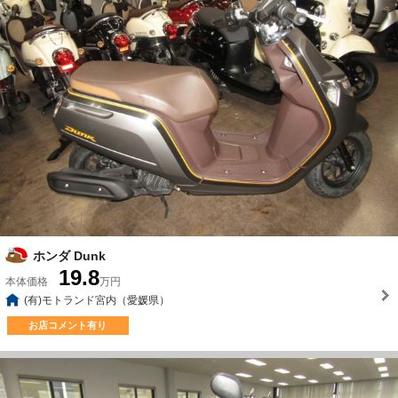
ホンダ Dunk
19.8
本体価格
万円
(有)モトランド宮内（愛媛県）
お店コメント有り