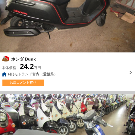
ホンダ Dunk
24.2
本体価格
万円
(有)モトランド宮内（愛媛県）
お店コメント有り