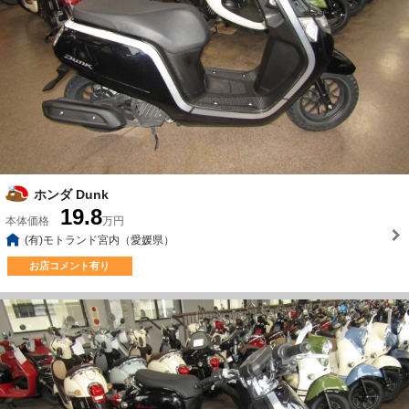
ホンダ Dunk
19.8
本体価格
万円
(有)モトランド宮内（愛媛県）
お店コメント有り