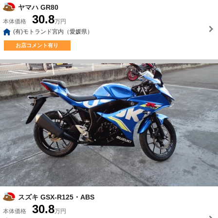
ヤマハ GR80
30.8
本体価格
万円
(有)モトランド宮内（愛媛県）
お店コメント有り
スズキ GSX-R125・ABS
30.8
本体価格
万円