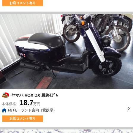
お店コメント有り
ヤマハ VOX DX 最終ﾓﾃﾞﾙ
18.7
本体価格
万円
(有)モトランド宮内（愛媛県）
お店コメント有り