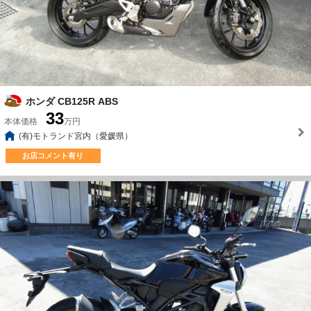
ホンダ CB125R ABS
33
本体価格
万円
(有)モトランド宮内（愛媛県）
お店コメント有り