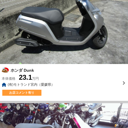
ホンダ Dunk
23.1
本体価格
万円
(有)モトランド宮内（愛媛県）
お店コメント有り