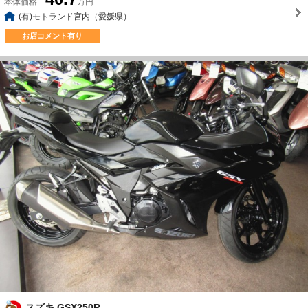
本体価格
万円
(有)モトランド宮内（愛媛県）
お店コメント有り
スズキ GSX250R