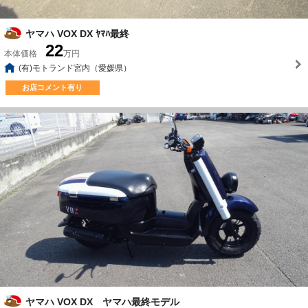
ヤマハ VOX DX ﾔﾏﾊ最終
22
本体価格
万円
(有)モトランド宮内（愛媛県）
お店コメント有り
ヤマハ VOX DX ヤマハ最終モデル