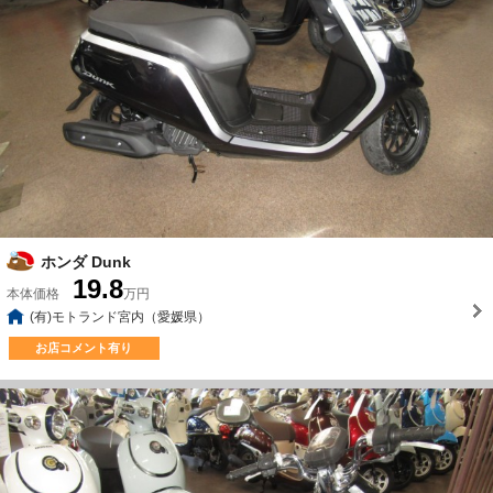
ホンダ Dunk
19.8
本体価格
万円
(有)モトランド宮内（愛媛県）
お店コメント有り