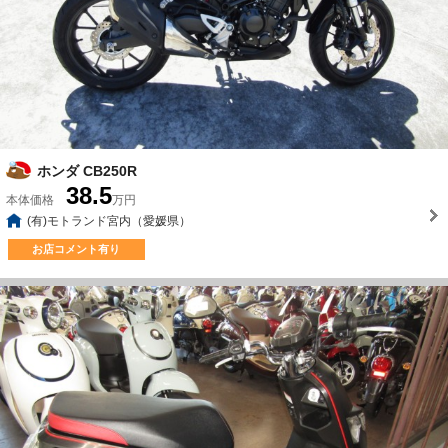
ホンダ CB250R
38.5
本体価格
万円
(有)モトランド宮内（愛媛県）
お店コメント有り