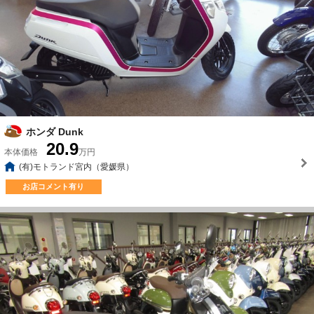
ホンダ Dunk
20.9
本体価格
万円
(有)モトランド宮内（愛媛県）
お店コメント有り