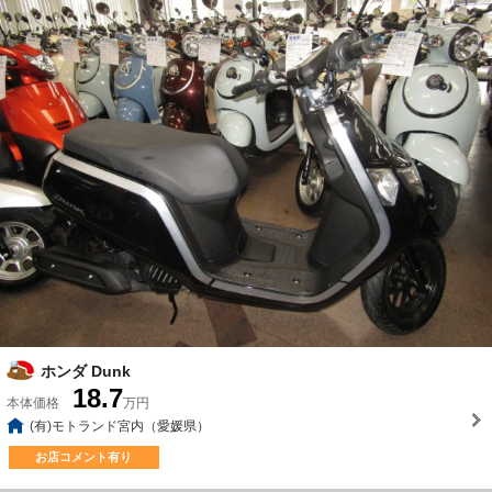
ホンダ Dunk
18.7
本体価格
万円
(有)モトランド宮内（愛媛県）
お店コメント有り