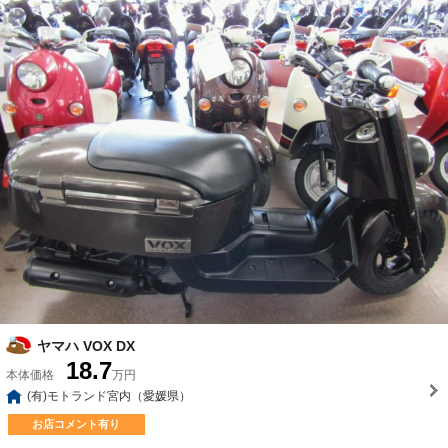
ヤマハ VOX DX
18.7
本体価格
万円
(有)モトランド宮内（愛媛県）
お店コメント有り