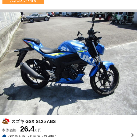
お店コメント有り
スズキ GSX-S125 ABS
26.4
本体価格
万円
(有)モトランド宮内（愛媛県）