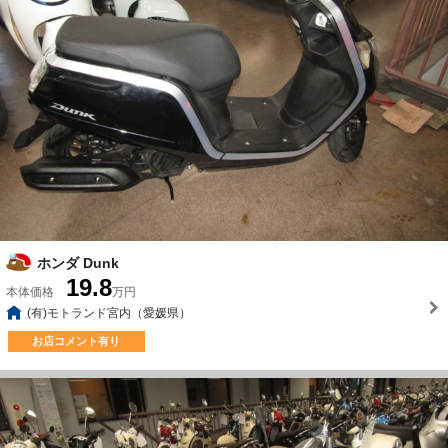
ホンダ Dunk
19.8
本体価格
万円
(有)モトランド宮内（愛媛県）
お店コメント有り