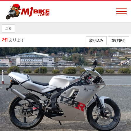
戻る
2件
あります
絞り込み
並び替え