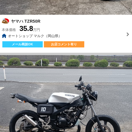
ヤマハ TZR50R
35.8
本体価格
万円
オートショップ マルク（岡山県）
メール商談OK
お店コメント有り