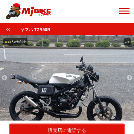
ヤマハ TZR50R
★
14人が検討中
1/6
販売店に電話する