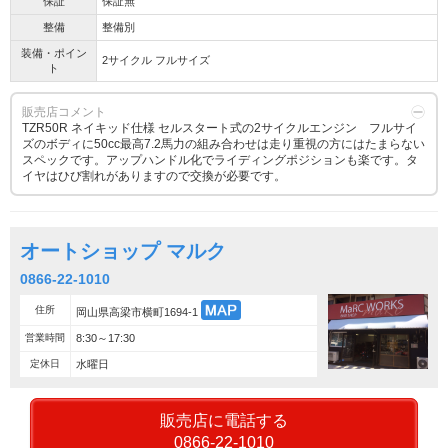
保証
保証無
整備
整備別
装備・ポイン
2サイクル フルサイズ
ト
販売店コメント
TZR50R ネイキッド仕様 セルスタート式の2サイクルエンジン フルサイ
ズのボディに50cc最高7.2馬力の組み合わせは走り重視の方にはたまらない
スペックです。アップハンドル化でライディングポジションも楽です。タ
イヤはひび割れがありますので交換が必要です。
オートショップ マルク
0866-22-1010
住所
岡山県高梁市横町1694-1
営業時間
8:30～17:30
定休日
水曜日
販売店に電話する
0866-22-1010