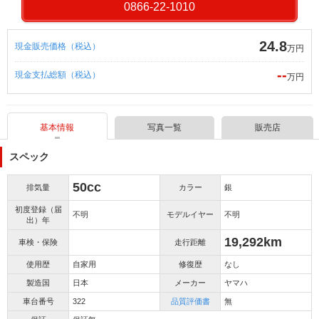
0866-22-1010
24.8
現金販売価格（税込）
万円
--
現金支払総額（税込）
万円
基本情報
写真一覧
販売店
スペック
50cc
排気量
カラー
銀
初度登録（届
不明
モデルイヤー
不明
出）年
19,292km
車検・保険
走行距離
使用歴
自家用
修復歴
なし
製造国
日本
メーカー
ヤマハ
車台番号
322
品質評価書
無