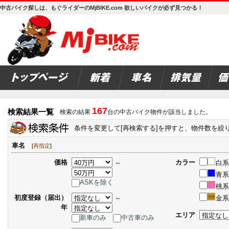
中古バイク探しは、もぐライダーのMjBIKE.com 欲しいバイクが必ず見つかる！
167
検索結果一覧
検索の結果
台の中古バイク物件が該当しました。
条件を変更して[再検索する]を押すと、物件数を絞
車名
[
再指定
]
価格
カラー
～
白系
青系
ASKを除く
桃系
初度登録（届出）
～
金系
年
エリア
新車のみ
中古車のみ