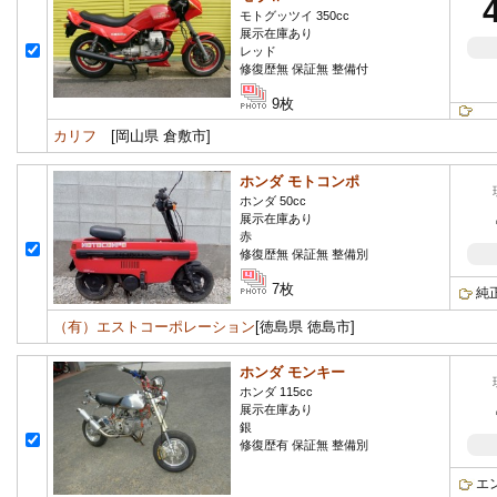
モトグッツイ 350cc
展示在庫あり
レッド
修復歴無 保証無 整備付
9枚
カリフ
[岡山県 倉敷市]
ホンダ モトコンポ
ホンダ 50cc
展示在庫あり
赤
修復歴無 保証無 整備別
7枚
純
（有）エストコーポレーション
[徳島県 徳島市]
ホンダ モンキー
ホンダ 115cc
展示在庫あり
銀
修復歴有 保証無 整備別
エ