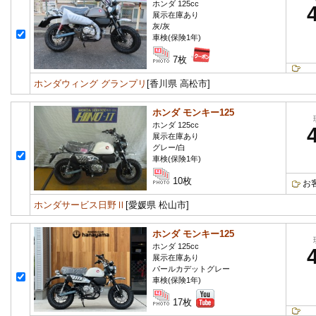
ホンダ 125cc
展示在庫あり
灰/灰
車検(保険1年)
7枚
ホンダウィング グランプリ
[香川県 高松市]
ホンダ モンキー125
ホンダ 125cc
展示在庫あり
グレー/白
車検(保険1年)
10枚
お
ホンダサービス日野Ⅱ
[愛媛県 松山市]
ホンダ モンキー125
ホンダ 125cc
展示在庫あり
パールカデットグレー
車検(保険1年)
17枚