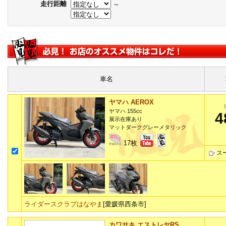
走行距離
～
車名
ヤマハ AEROX
ヤマハ 155cc
4
展示在庫あり
マットダークグレーメタリック
17枚
ス
ライダースクラブはなやま
[愛媛県西条市]
カワサキ エストレヤRS