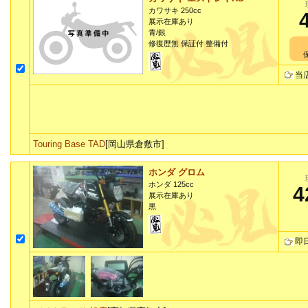
カワサキ 250cc
展示在庫あり
青/銀
修復歴無 保証付 整備付
当
Touring Base TAD
[岡山県倉敷市]
ホンダ グロム
ホンダ 125cc
4
展示在庫あり
黒
即