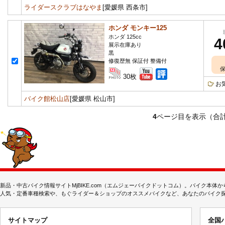
ライダースクラブはなやま
[愛媛県 西条市]
ホンダ モンキー125
ホンダ 125cc
4
展示在庫あり
黒
修復歴無 保証付 整備付
保
30枚
お
バイク館松山店
[愛媛県 松山市]
4
ページ目を表示（合
新品・中古バイク情報サイトMjBIKE.com（エムジェーバイクドットコム）。バイク本
人気・定番車種検索や、もぐライダー＆ショップのオススメバイクなど、あなたのバイク探しを
サイトマップ
全国