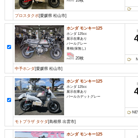
10枚
プロスタクボ
[愛媛県 松山市]
ホンダ モンキー125
ホンダ 125cc
展示在庫あり
パールグレー
車検(保無し)
20枚
Ne
中予ホンダ
[愛媛県 松山市]
ホンダ モンキー125
ホンダ 125cc
展示在庫あり
パールカデットグレー
N
モトプラザ タケダ
[島根県 出雲市]
ホンダ モンキー125