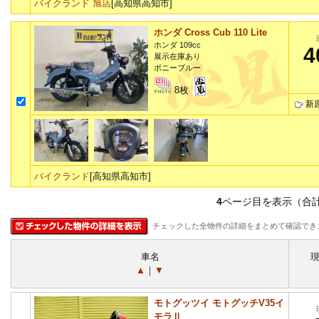
バイクランド 旭店
[高知県高知市]
ホンダ Cross Cub 110 Lite
ホンダ 109cc
4
展示在庫あり
ボニーブルー
8枚
新
バイクランド
[高知県高知市]
4
ページ目を表示（合
チェックした全物件の詳細をまとめて確認でき
車名
▲
｜
▼
モトグッツイ モトグッチV35イ
モラⅡ