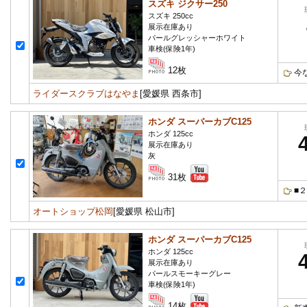
スズキ ジクサー250
スズキ 250cc
展示在庫あり
パールグレッシャーホワイト
車検(保険1年)
12枚
今
ライダースクラブはなやま
[愛媛県 西条市]
ホンダ スーパーカブC125
ホンダ 125cc
展示在庫あり
灰
31枚
■
オートショップ松岡
[愛媛県 松山市]
ホンダ スーパーカブC125
ホンダ 125cc
展示在庫あり
パールスモーキーグレー
車検(保険1年)
14枚