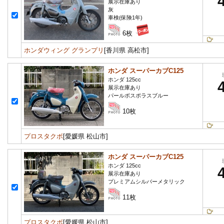
展示在庫あり
灰
車検(保険1年)
6枚
ホンダウィング グランプリ
[香川県 高松市]
ホンダ スーパーカブC125
ホンダ 125cc
展示在庫あり
パールボスポラスブルー
10枚
プロスタクボ
[愛媛県 松山市]
ホンダ スーパーカブC125
ホンダ 125cc
展示在庫あり
プレミアムシルバーメタリック
11枚
プロスタクボ
[愛媛県 松山市]