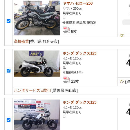
ヤマハ セロー250
ヤマハ 250cc
展示在庫あり
白
修復歴無 保証無 整備別
9枚
高橋輪業
[香川県 観音寺市]
ホンダ ダックス125
ホンダ 125cc
展示在庫あり
黒
車検(保険1年)
23枚
お
ホンダサービス日野Ⅱ
[愛媛県 松山市]
ホンダ ダックス125
ホンダ 125cc
展示在庫あり
白