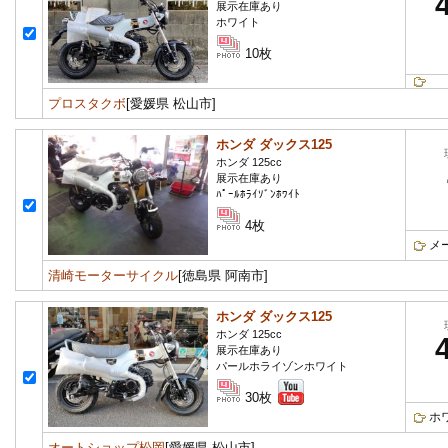
展示在庫あり
ホワイト
10枚
プロスタクボ
[愛媛県 松山市]
ホンダ ダックス125
ホンダ 125cc
展示在庫あり
ﾊﾟｰﾙﾎﾗｲｿﾞﾝﾎﾜｲﾄ
4枚
メ
清崎モーターサイクル
[徳島県 阿南市]
ホンダ ダックス125
ホンダ 125cc
展示在庫あり
パールホライゾンホワイト
30枚
ホ
オートショップ松岡
[愛媛県 松山市]