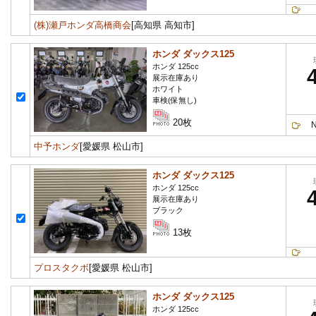
(株)瀬戸ホンダ高橋商会
[高知県 高知市]
ホンダ ダックス125
ホンダ 125cc
展示在庫あり
ホワイト
車検(保無し)
20枚
Ne
中予ホンダ
[愛媛県 松山市]
ホンダ ダックス125
ホンダ 125cc
展示在庫あり
ブラック
13枚
プロスタクボ
[愛媛県 松山市]
ホンダ ダックス125
ホンダ 125cc