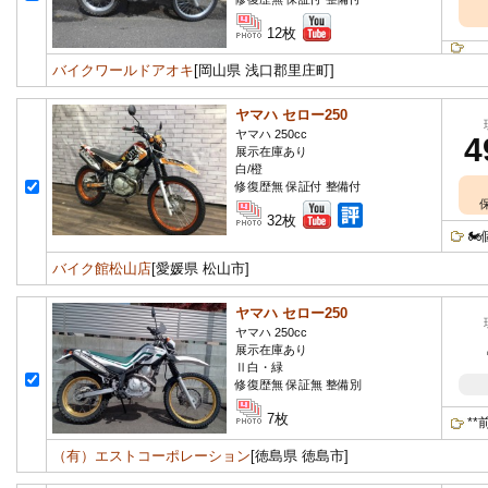
12枚
バイクワールドアオキ
[岡山県 浅口郡里庄町]
ヤマハ セロー250
ヤマハ 250cc
4
展示在庫あり
白/橙
修復歴無 保証付 整備付
32枚

バイク館松山店
[愛媛県 松山市]
ヤマハ セロー250
ヤマハ 250cc
展示在庫あり
Ⅱ白・緑
修復歴無 保証無 整備別
7枚
*
（有）エストコーポレーション
[徳島県 徳島市]