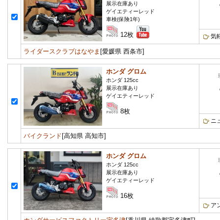
展示在庫あり
ゲイエティーレッド
車検(保険1年)
12枚
気
ライダースクラブはなやま
[愛媛県 西条市]
ホンダ グロム
ホンダ 125cc
展示在庫あり
ゲイエティーレッド
8枚
ニ
バイクランド
[高知県 高知市]
ホンダ グロム
ホンダ 125cc
展示在庫あり
ゲイエティーレッド
16枚
ア