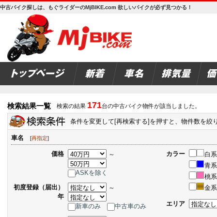
中古バイク探しは、もぐライダーのMjBIKE.com 欲しいバイクが必ず見つかる！
171
検索結果一覧
検索の結果
台の中古バイク物件が該当しました。
条件を変更して[再検索する]を押すと、物件数を絞
車名
[
再指定
]
価格
カラー
～
白系
青系
ASKを除く
桃系
初度登録（届出）
～
金系
年
エリア
新車のみ
中古車のみ