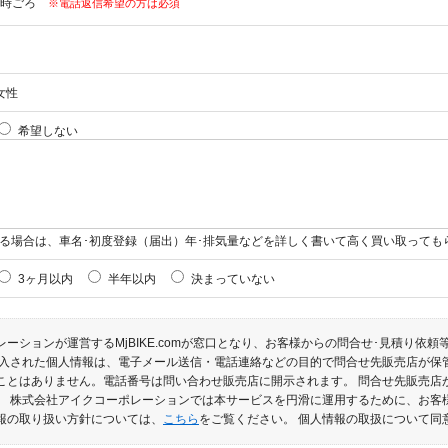
時ごろ
※電話返信希望の方は必須
女性
希望しない
る場合は、車名･初度登録（届出）年･排気量などを詳しく書いて高く買い取っても
3ヶ月以内
半年以内
決まっていない
ーションが運営するMjBIKE.comが窓口となり、お客様からの問合せ･見積り依
記入された個人情報は、電子メール送信・電話連絡などの目的で問合せ先販売店が保
ことはありません。電話番号は問い合わせ販売店に開示されます。 問合せ先販売店
。 株式会社アイクコーポレーションでは本サービスを円滑に運用するために、お客
報の取り扱い方針については、
こちら
をご覧ください。 個人情報の取扱について同