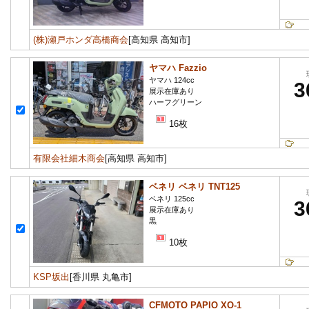
(株)瀬戸ホンダ高橋商会
[高知県 高知市]
ヤマハ Fazzio
ヤマハ 124cc
3
展示在庫あり
ハーフグリーン
16枚
有限会社細木商会
[高知県 高知市]
ベネリ ベネリ TNT125
ベネリ 125cc
3
展示在庫あり
黒
10枚
KSP坂出
[香川県 丸亀市]
CFMOTO PAPIO XO-1