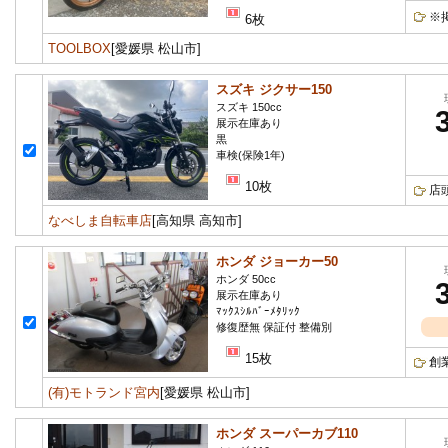
※
6枚
TOOLBOX
[愛媛県 松山市]
スズキ ジクサー150
スズキ 150cc
展示在庫あり
黒
車検(保険1年)
10枚
店
なべしま自転車店
[高知県 高知市]
ホンダ ジョーカー50
ホンダ 50cc
展示在庫あり
ﾏｯｸｽｼﾙﾊﾞｰﾒﾀﾘｯｸ
修復歴無 保証付 整備別
15枚
創
(有)モトランド宮内
[愛媛県 松山市]
ホンダ スーパーカブ110