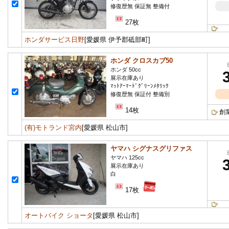
修復歴無 保証無 整備付
27枚
ホンダサービス日野
[愛媛県 伊予郡砥部町]
ホンダ クロスカブ50
ホンダ 50cc
展示在庫あり
ﾏｯﾄｱｰﾏｰﾄﾞｸﾞﾘｰﾝﾒﾀﾘｯｸ
修復歴無 保証付 整備別
14枚
創
(有)モトランド宮内
[愛媛県 松山市]
ヤマハ シグナスグリファス
ヤマハ 125cc
展示在庫あり
白
17枚
オートバイク ショータ
[愛媛県 松山市]