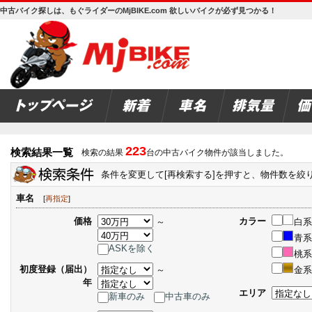
中古バイク探しは、もぐライダーのMjBIKE.com 欲しいバイクが必ず見つかる！
223
検索結果一覧
検索の結果
台の中古バイク物件が該当しました。
条件を変更して[再検索する]を押すと、物件数を絞
車名
[
再指定
]
価格
カラー
～
白系
青系
ASKを除く
桃系
初度登録（届出）
～
金系
年
エリア
新車のみ
中古車のみ