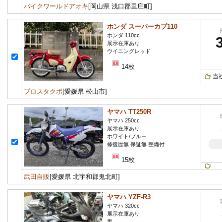
バイクワールドアオキ
[岡山県 浅口郡里庄町]
ホンダ スーパーカブ110
ホンダ 110cc
展示在庫あり
ウイニングレッド
14枚
当
プロスタクボ
[愛媛県 松山市]
ヤマハ TT250R
ヤマハ 250cc
展示在庫あり
ホワイト/ブルー
修復歴無 保証無 整備付
15枚
武田自販
[愛媛県 北宇和郡鬼北町]
ヤマハ YZF-R3
ヤマハ 320cc
展示在庫あり
黒