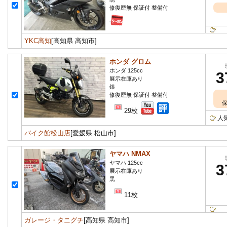
修復歴無 保証付 整備付
YKC高知
[高知県 高知市]
ホンダ グロム
ホンダ 125cc
3
展示在庫あり
銀
修復歴無 保証付 整備付
保
29枚
人
バイク館松山店
[愛媛県 松山市]
ヤマハ NMAX
ヤマハ 125cc
3
展示在庫あり
黒
11枚
ガレージ・タニグチ
[高知県 高知市]