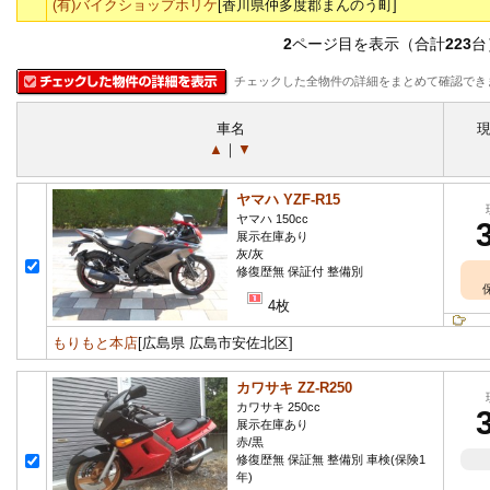
(有)バイクショップホリケ
[香川県仲多度郡まんのう町]
2
ページ目を表示（合計
223
台
チェックした全物件の詳細をまとめて確認でき
車名
▲
｜
▼
ヤマハ YZF-R15
ヤマハ 150cc
展示在庫あり
灰/灰
修復歴無 保証付 整備別
4枚
もりもと本店
[広島県 広島市安佐北区]
カワサキ ZZ-R250
カワサキ 250cc
展示在庫あり
赤/黒
修復歴無 保証無 整備別 車検(保険1
年)