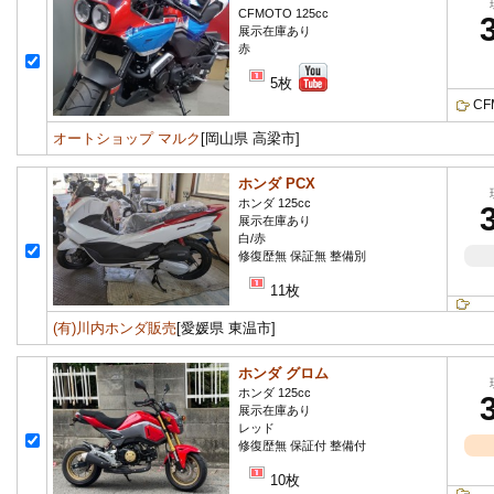
CFMOTO 125cc
展示在庫あり
赤
5枚
CF
オートショップ マルク
[岡山県 高梁市]
ホンダ PCX
ホンダ 125cc
展示在庫あり
白/赤
修復歴無 保証無 整備別
11枚
(有)川内ホンダ販売
[愛媛県 東温市]
ホンダ グロム
ホンダ 125cc
展示在庫あり
レッド
修復歴無 保証付 整備付
10枚