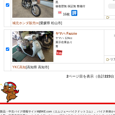
黒
修復歴無 保証無 整備付
16枚
城北ホンダ販売㈲
[愛媛県 松山市]
ヤマハ Fazzio
ヤマハ 124cc
展示在庫あり
青
リ
YKC高知
[高知県 高知市]
2
ページ目を表示（合計
223
台
新品・中古バイク情報サイトMjBIKE.com（エムジェーバイクドットコム）。バイク本