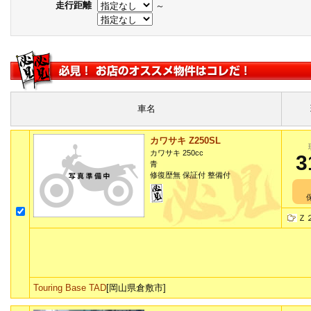
走行距離
～
車名
カワサキ Z250SL
カワサキ 250cc
3
青
修復歴無 保証付 整備付
Ｚ
Touring Base TAD
[岡山県倉敷市]