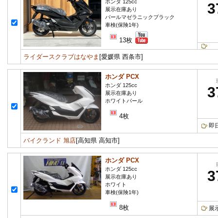
ホンダ 125cc
3
展示在庫あり
パールマゼラニックブラック
車検(保険1年)
13枚
ライダースクラブはなやま
[愛媛県 西条市]
ホンダ PCX
ホンダ 125cc
3
展示在庫あり
ホワイトパール
4枚
即
バイクランド 旭店
[高知県 高知市]
ホンダ PCX
ホンダ 125cc
3
展示在庫あり
ホワイト
車検(保険1年)
8枚
展