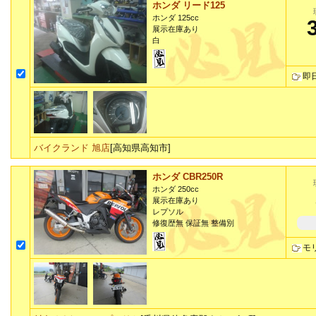
ホンダ リード125
ホンダ 125cc
展示在庫あり
白
即
バイクランド 旭店
[高知県高知市]
ホンダ CBR250R
ホンダ 250cc
展示在庫あり
レプソル
修復歴無 保証無 整備別
モ