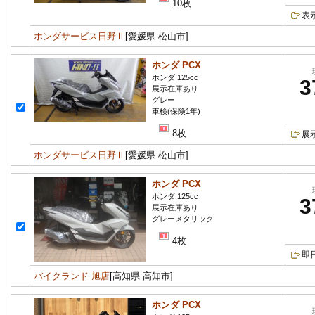
10枚
表
ホンダサービス日野Ⅱ
[愛媛県 松山市]
ホンダ PCX
ホンダ 125cc
3
展示在庫あり
グレー
車検(保険1年)
8枚
展
ホンダサービス日野Ⅱ
[愛媛県 松山市]
ホンダ PCX
ホンダ 125cc
3
展示在庫あり
グレーメタリック
4枚
即
バイクランド 旭店
[高知県 高知市]
ホンダ PCX