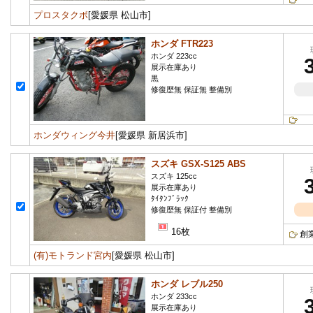
プロスタクボ
[愛媛県 松山市]
ホンダ FTR223
ホンダ 223cc
展示在庫あり
黒
修復歴無 保証無 整備別
ホンダウィング今井
[愛媛県 新居浜市]
スズキ GSX-S125 ABS
スズキ 125cc
展示在庫あり
ﾀｲﾀﾝﾌﾞﾗｯｸ
修復歴無 保証付 整備別
16枚
創
(有)モトランド宮内
[愛媛県 松山市]
ホンダ レブル250
ホンダ 233cc
展示在庫あり