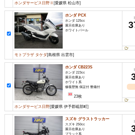
ホンダサービス日野Ⅱ
[愛媛県 松山市]
ホンダ PCX
ホンダ 125cc
3
展示在庫あり
ホワイトパール
モトプラザ タケダ
[島根県 出雲市]
ホンダ CB223S
ホンダ 223cc
展示在庫あり
ホワイト系
修復歴無 保証付 整備付
23枚
ホンダサービス日野
[愛媛県 伊予郡砥部町]
スズキ グラストラッカー
スズキ 250cc
展示在庫あり
ブラック系