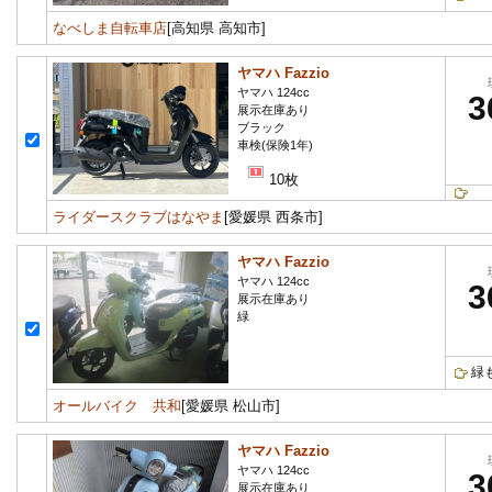
なべしま自転車店
[高知県 高知市]
ヤマハ Fazzio
ヤマハ 124cc
3
展示在庫あり
ブラック
車検(保険1年)
10枚
ライダースクラブはなやま
[愛媛県 西条市]
ヤマハ Fazzio
ヤマハ 124cc
3
展示在庫あり
緑
緑
オールバイク 共和
[愛媛県 松山市]
ヤマハ Fazzio
ヤマハ 124cc
3
展示在庫あり