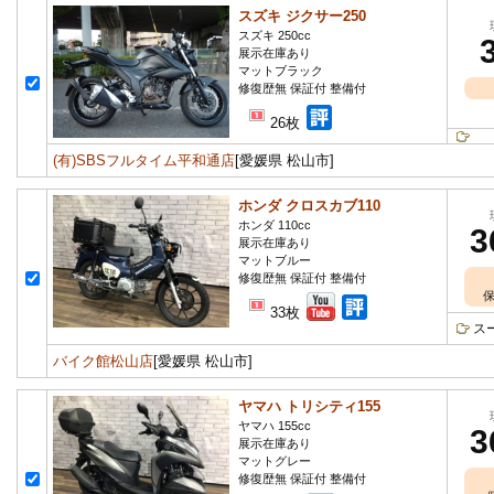
スズキ ジクサー250
スズキ 250cc
展示在庫あり
マットブラック
修復歴無 保証付 整備付
26枚
(有)SBSフルタイム平和通店
[愛媛県 松山市]
ホンダ クロスカブ110
ホンダ 110cc
3
展示在庫あり
マットブルー
修復歴無 保証付 整備付
保
33枚
ス
バイク館松山店
[愛媛県 松山市]
ヤマハ トリシティ155
ヤマハ 155cc
3
展示在庫あり
マットグレー
修復歴無 保証付 整備付