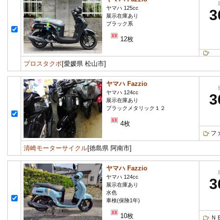
ヤマハ 125cc
3
展示在庫あり
ブラック系
12枚
プロスタクボ
[愛媛県 松山市]
ヤマハ Fazzio
ヤマハ 124cc
3
展示在庫あり
ブラックメタリック１２
4枚
フ
清崎モーターサイクル
[徳島県 阿南市]
ヤマハ Fazzio
ヤマハ 124cc
3
展示在庫あり
水色
車検(保険1年)
10枚
Ｎ