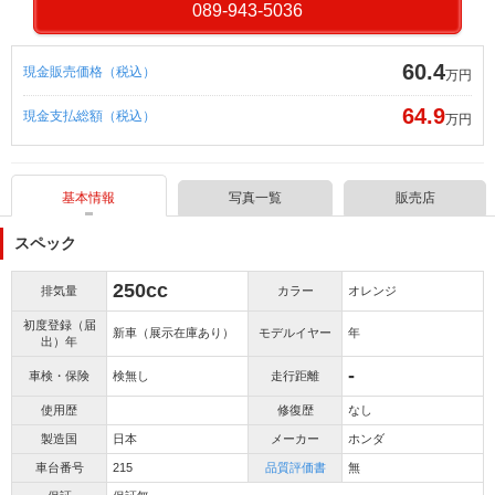
089-943-5036
60.4
現金販売価格（税込）
万円
64.9
現金支払総額（税込）
万円
基本情報
写真一覧
販売店
スペック
250cc
排気量
カラー
オレンジ
初度登録（届
新車（展示在庫あり）
モデルイヤー
年
出）年
-
車検・保険
検無し
走行距離
使用歴
修復歴
なし
製造国
日本
メーカー
ホンダ
車台番号
215
品質評価書
無