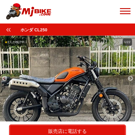
ホンダ CL250
★
2人が検討中
1/22
販売店に電話する