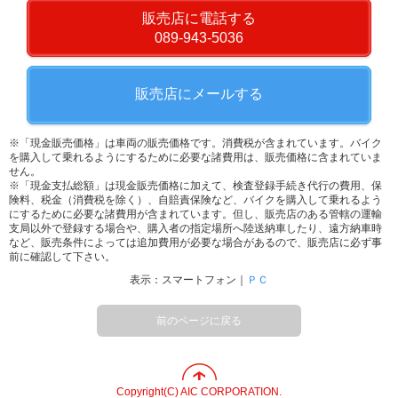
販売店に電話する
089-943-5036
販売店にメールする
※「現金販売価格」は車両の販売価格です。消費税が含まれています。バイク
を購入して乗れるようにするために必要な諸費用は、販売価格に含まれていま
せん。
※「現金支払総額」は現金販売価格に加えて、検査登録手続き代行の費用、保
険料、税金（消費税を除く）、自賠責保険など、バイクを購入して乗れるよう
にするために必要な諸費用が含まれています。但し、販売店のある管轄の運輸
支局以外で登録する場合や、購入者の指定場所へ陸送納車したり、遠方納車時
など、販売条件によっては追加費用が必要な場合があるので、販売店に必ず事
前に確認して下さい。
表示：スマートフォン｜
ＰＣ
前のページに戻る
Copyright(C) AIC CORPORATION.