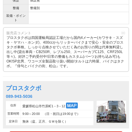
保証
保証無
整備
整備別
装備・ポイン
ト
販売店コメント
プロスタクボは四国運輸局認証工場だから国内4メーカー(カワサキ・スズ
キ・ヤマハ・ホンダ)、400ccからリッターバイクまで安心・安全のプロス
タクボ車検。しっかり点検させていただく為のお預りの間は代車無料貸し
出し中(貸出車両・CB250R、レブル250、スーパーカブC125、CRF250L
等々)。好評ご予約受付中!日常の整備もカスタム(パーツお持ち込み可)も
OK!SP忠男、ワコーズ全製品取り扱い開始!タルトは六時屋、バイクはタク
ボ。『俳句とバイクの街、松山』です。
プロスタクボ
089-943-5036
住所
愛媛県松山市竹原町1－3－12
営業時間
9:00～20:00 （日・祝日は19:00まで）
定休日
無休（盆、正月、ＧＷを除く）