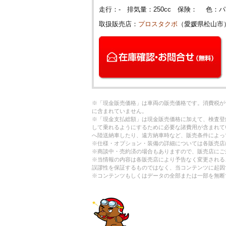
走行：- 排気量：250cc 保険： 色
取扱販売店：
プロスタクボ
（愛媛県松山市
※「現金販売価格」は車両の販売価格です。消費税が
に含まれていません。
※「現金支払総額」は現金販売価格に加えて、検査登
して乗れるようにするために必要な諸費用が含まれて
へ陸送納車したり、遠方納車時など、販売条件によっ
※仕様・オプション・装備の詳細については各販売店
※商談中・売約済の場合もありますので、販売店にご
※当情報の内容は各販売店により予告なく変更される
誤謬性を保証するものではなく、当コンテンツに起因
※コンテンツもしくはデータの全部または一部を無断