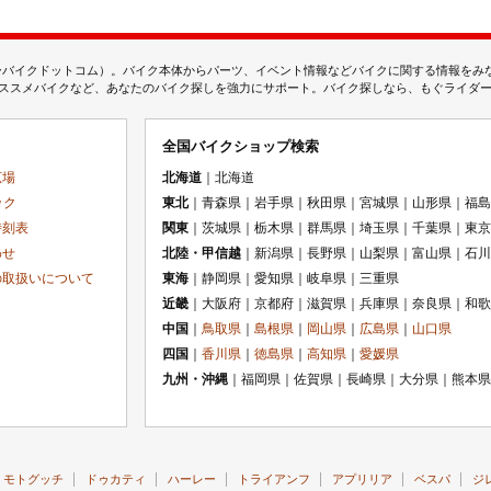
ムジェーバイクドットコム）。バイク本体からパーツ、イベント情報などバイクに関する情報を
スメバイクなど、あなたのバイク探しを強力にサポート。バイク探しなら、もぐライダーのMj
全国バイクショップ検索
広場
北海道
｜北海道
ック
東北
｜青森県｜岩手県｜秋田県｜宮城県｜山形県｜福島
時刻表
関東
｜茨城県｜栃木県｜群馬県｜埼玉県｜千葉県｜東京
わせ
北陸・甲信越
｜新潟県｜長野県｜山梨県｜富山県｜石川
の取扱いについて
東海
｜静岡県｜愛知県｜岐阜県｜三重県
近畿
｜大阪府｜京都府｜滋賀県｜兵庫県｜奈良県｜和歌
中国
｜
鳥取県
｜
島根県
｜
岡山県
｜
広島県
｜
山口県
四国
｜
香川県
｜
徳島県
｜
高知県
｜
愛媛県
九州・沖縄
｜福岡県｜佐賀県｜長崎県｜大分県｜熊本県
モトグッチ
ドゥカティ
ハーレー
トライアンフ
アプリリア
ベスパ
ジ