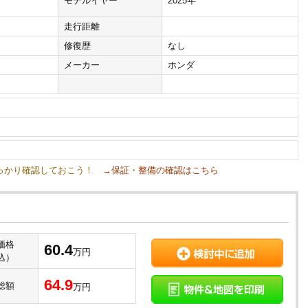
モデルイヤー
2025年
走行距離
修復歴
なし
メーカー
ホンダ
しっかり確認しておこう！
→保証・整備の確認はこちら
価格
60.4
万円
込）
64.9
総額
万円