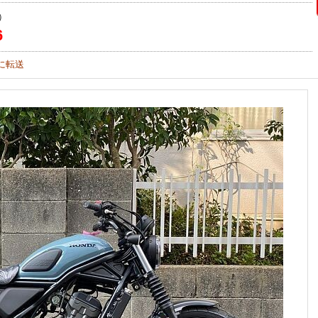
）
6
に転送