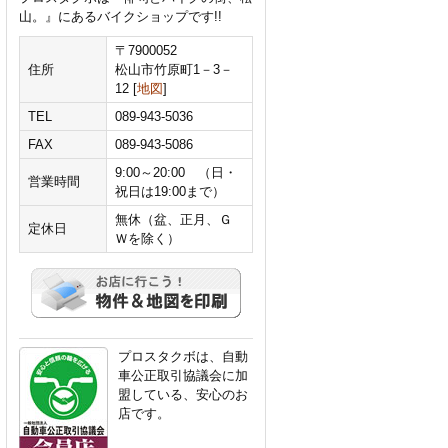
山。』にあるバイクショップです!!
〒7900052
住所
松山市竹原町1－3－
12 [
地図
]
TEL
089-943-5036
FAX
089-943-5086
9:00～20:00 （日・
営業時間
祝日は19:00まで）
無休（盆、正月、Ｇ
定休日
Ｗを除く）
プロスタクボは、自動
車公正取引協議会に加
盟している、安心のお
店です。