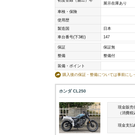
初度登録（届出）年
展示在庫あり
車検・保険
使用歴
製造国
日本
車台番号(下3桁)
147
保証
保証無
整備
整備付
装備・ポイント
購入後の保証・整備については事前に
ホンダ CL250
現金販売
（消費税
現金支払