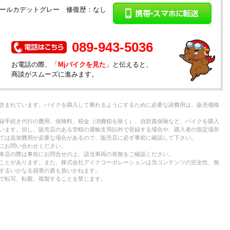
：パールカデットグレー 修復歴：なし
）
089-943-5036
お電話の際、「
Mjバイクを見た
」と伝えると、
商談がスムーズに進みます。
含まれています。バイクを購入して乗れるようにするために必要な諸費用は、販売価格
録手続き代行の費用、保険料、税金（消費税を除く）、自賠責保険など、バイクを購入
います。但し、販売店のある管轄の運輸支局以外で登録する場合や、購入者の指定場所
ては追加費用が必要な場合があるので、販売店に必ず事前に確認して下さい。
にお問い合わせください。
来店の際は事前にお問合せの上、該当車両の有無をご確認ください。
ことがあります。また、株式会社アイクコーポレーションは当コンテンツの完全性、無
するいかなる損害の責も負いかねます。
で転写、転載、複製することを禁じます。