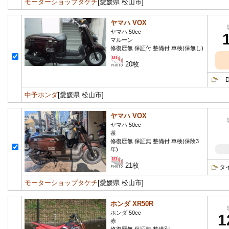
モーターショップタケチ
[愛媛県 松山市]
ヤマハ VOX
ヤマハ 50cc
マルーン
修復歴無 保証付 整備付 車検(保無し)
20枚
DX
中予ホンダ
[愛媛県 松山市]
ヤマハ VOX
ヤマハ 50cc
茶
修復歴無 保証無 整備付 車検(保険3
年)
21枚
タ
モーターショップタケチ
[愛媛県 松山市]
ホンダ XR50R
ホンダ 50cc
1
赤