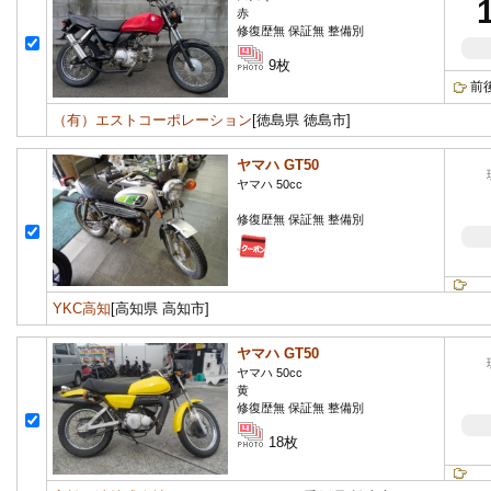
赤
修復歴無 保証無 整備別
9枚
前
（有）エストコーポレーション
[徳島県 徳島市]
ヤマハ GT50
ヤマハ 50cc
修復歴無 保証無 整備別
YKC高知
[高知県 高知市]
ヤマハ GT50
ヤマハ 50cc
黄
修復歴無 保証無 整備別
18枚