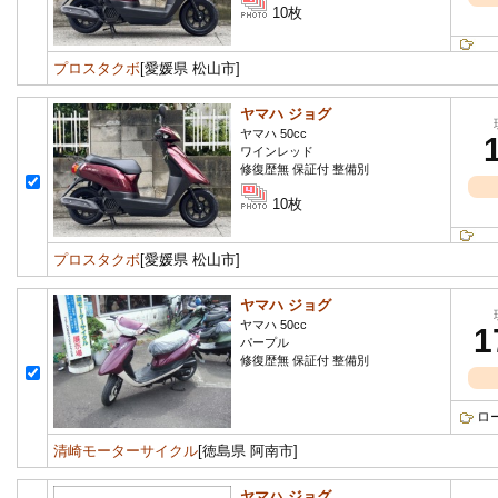
10枚
プロスタクボ
[愛媛県 松山市]
ヤマハ ジョグ
ヤマハ 50cc
ワインレッド
修復歴無 保証付 整備別
10枚
プロスタクボ
[愛媛県 松山市]
ヤマハ ジョグ
ヤマハ 50cc
1
パープル
修復歴無 保証付 整備別
ロ
清崎モーターサイクル
[徳島県 阿南市]
ヤマハ ジョグ