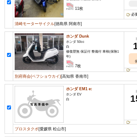
11枚
必
清崎モーターサイクル
[徳島県 阿南市]
ホンダ Dunk
ホンダ 50cc
白
修復歴無 保証付 整備付 車検(保険1
年)
7枚
別府商会(ベフショウカイ)
[高知県 香南市]
ホンダ EM1 e:
ホンダ EV
1
白
プロスタクボ
[愛媛県 松山市]