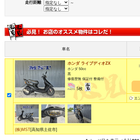
走行距離
～
車名
ホンダ ライブディオZX
ホンダ 50cc
黒
修復歴無 保証付 整備付
5枚
エ
(株)MST
[高知県土佐市]