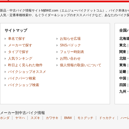
新品・中古バイク情報サイトMjBIKE.com（エムジェーバイクドットコム）。バイク本
人気・定番車種検索や、もぐライダー＆ショップのオススメバイクなど、あなたのバイク探しを
サイトマップ
全国
車名で探す
お知らせ広場
北海
メーカーで探す
SNSパドック
東北
タイプで探す
フェリー時刻表
関東
人気ランキング
お問い合わせ
北陸
昨日よく見られた物件
個人情報の取扱いについて
東海
バイクショップオススメ
近畿
バイクパーツ検索
中国
バイクショップ検索
四国
九州
メーカー別中古バイク情報
ホンダ
ヤマハ
スズキ
カワサキ
BMW
モトグッチ
ドゥカティ
ハー