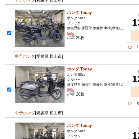
ホンダ Today
ホンダ 50cc
1
ブラック
修復歴無 保証付 整備付 車検(保無し)
20枚
FI
中予ホンダ
[愛媛県 松山市]
ホンダ Today
ホンダ 50cc
1
シルバー
修復歴無 保証付 整備付 車検(保無し)
20枚
空冷
中予ホンダ
[愛媛県 松山市]
ホンダ Today
ホンダ 50cc
1
ブラウン