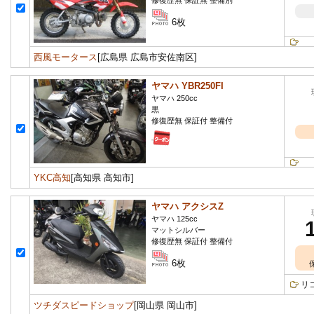
修復歴無 保証無 整備別
6枚
西風モータース
[広島県 広島市安佐南区]
ヤマハ YBR250FI
ヤマハ 250cc
黒
修復歴無 保証付 整備付
YKC高知
[高知県 高知市]
ヤマハ アクシスZ
ヤマハ 125cc
マットシルバー
修復歴無 保証付 整備付
6枚
リ
ツチダスピードショップ
[岡山県 岡山市]