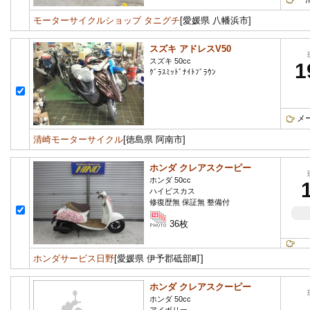
モーターサイクルショップ タニグチ
[愛媛県 八幡浜市]
スズキ アドレスV50
スズキ 50cc
1
ｸﾞﾗｽﾐｯﾄﾞﾅｲﾄﾌﾞﾗｳﾝ
メ
清崎モーターサイクル
[徳島県 阿南市]
ホンダ クレアスクーピー
ホンダ 50cc
ハイビスカス
修復歴無 保証無 整備付
36枚
ホンダサービス日野
[愛媛県 伊予郡砥部町]
ホンダ クレアスクーピー
ホンダ 50cc