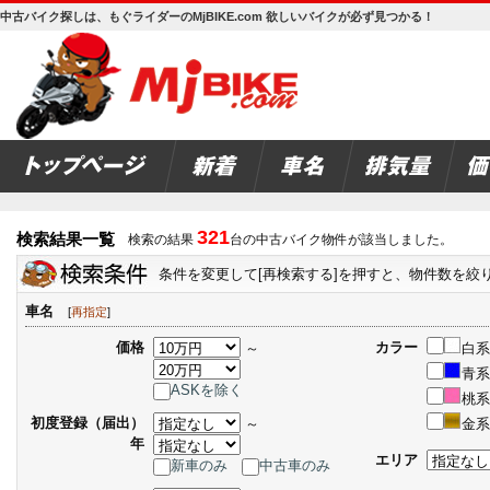
中古バイク探しは、もぐライダーのMjBIKE.com 欲しいバイクが必ず見つかる！
321
検索結果一覧
検索の結果
台の中古バイク物件が該当しました。
条件を変更して[再検索する]を押すと、物件数を絞
車名
[
再指定
]
価格
カラー
～
白系
青系
ASKを除く
桃系
初度登録（届出）
～
金系
年
エリア
新車のみ
中古車のみ