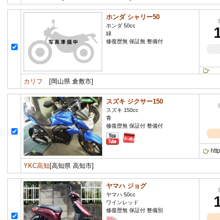
ホンダ シャリー50
ホンダ 50cc
緑
修復歴無 保証無 整備付
カリフ
[岡山県 倉敷市]
スズキ ジクサー150
スズキ 150cc
青
修復歴無 保証付 整備付
ht
YKC高知
[高知県 高知市]
ヤマハ ジョグ
ヤマハ 50cc
ワインレッド
修復歴無 保証付 整備別