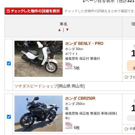
1
ページ目を表示（合計
321
チェックした全物件の詳細をまとめて確認でき
車名
▲
｜
▼
ホンダ BENLY・PRO
ホンダ 50cc
ホワイト
修復歴有 保証付 整備付
5枚
フ
ツチダスピードショップ
[岡山県 岡山市]
ホンダ CBR250R
ホンダ 250cc
黒
修復歴無 保証無 整備別 車検(保険1
年)
6枚
※