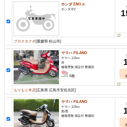
ホンダ EM1 e:
ホンダ EV
1
プロスタクボ
[愛媛県 松山市]
ヤマハ FILANO
ヤマハ 115cc
赤
修復歴無 保証付 整備別
6枚
もりもと本店
[広島県 広島市安佐北区]
ヤマハ FILANO
ヤマハ 115cc
黒/黒
修復歴無 保証付 整備別