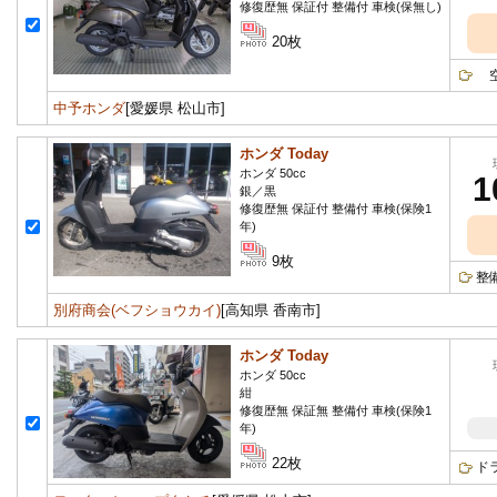
修復歴無 保証付 整備付 車検(保無し)
20枚
空冷
中予ホンダ
[愛媛県 松山市]
ホンダ Today
ホンダ 50cc
1
銀／黒
修復歴無 保証付 整備付 車検(保険1
年)
9枚
整
別府商会(ベフショウカイ)
[高知県 香南市]
ホンダ Today
ホンダ 50cc
紺
修復歴無 保証無 整備付 車検(保険1
年)
22枚
ド