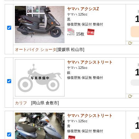
ヤマハ アクシスZ
ヤマハ 125cc
黒
修復歴無 保証付 整備付
15枚
オートバイク ショータ
[愛媛県 松山市]
ヤマハ アクシストリート
ヤマハ 125cc
銀
修復歴無 保証無 整備付
カリフ
[岡山県 倉敷市]
ヤマハ アクシストリート
ヤマハ 125cc
青
修復歴無 保証付 整備付