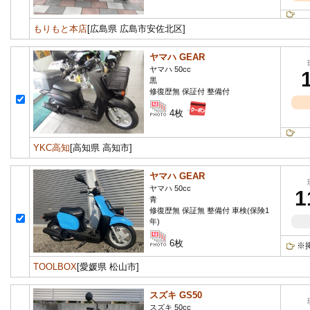
もりもと本店
[広島県 広島市安佐北区]
ヤマハ GEAR
ヤマハ 50cc
黒
修復歴無 保証付 整備付
4枚
YKC高知
[高知県 高知市]
ヤマハ GEAR
ヤマハ 50cc
1
青
修復歴無 保証無 整備付 車検(保険1
年)
6枚
※
TOOLBOX
[愛媛県 松山市]
スズキ GS50
スズキ 50cc