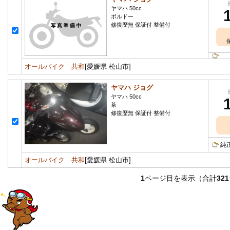
ヤマハ 50cc
ボルドー
修復歴無 保証付 整備付
オールバイク 共和
[愛媛県 松山市]
ヤマハ ジョグ
ヤマハ 50cc
茶
修復歴無 保証付 整備付
純
オールバイク 共和
[愛媛県 松山市]
1
ページ目を表示（合計
321