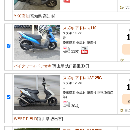
ワ
YKC高知
[高知県 高知市]
スズキ アドレス110
スズキ 110cc
青
修復歴無 保証付 整備付
11枚
バイクワールドアオキ
[岡山県 浅口郡里庄町]
スズキ アドレスV125G
スズキ 125cc
白
修復歴無 保証付 整備付 車検(保険2
年)
30枚
ヨ
WEST FIELD
[香川県 坂出市]