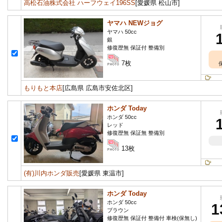
高松石油株式会社 ハーフウェイ196SS
[愛媛県 松山市]
ヤマハ NEWジョグ
ヤマハ 50cc
銀
修復歴無 保証付 整備別
7枚
もりもと本店
[広島県 広島市安佐北区]
ホンダ Today
ホンダ 50cc
レッド
修復歴無 保証無 整備別
13枚
(有)川内ホンダ販売
[愛媛県 東温市]
ホンダ Today
ホンダ 50cc
1
ブラウン
修復歴無 保証付 整備付 車検(保無し)