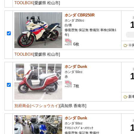
TOOLBOX
[愛媛県 松山市]
ホンダ CBR250R
ホンダ 250cc
白/青
修復歴無 保証無 整備別 車検(保険1
年)
6枚
※
TOOLBOX
[愛媛県 松山市]
ホンダ Dunk
ホンダ 50cc
赤
7枚
新
別府商会(ベフショウカイ)
[高知県 香南市]
ホンダ Dunk
ホンダ 50cc
ｱﾄﾓｽﾌｨｱﾌﾞﾙｰﾒﾀﾘｯｸ
修復歴無 保証無 整備付