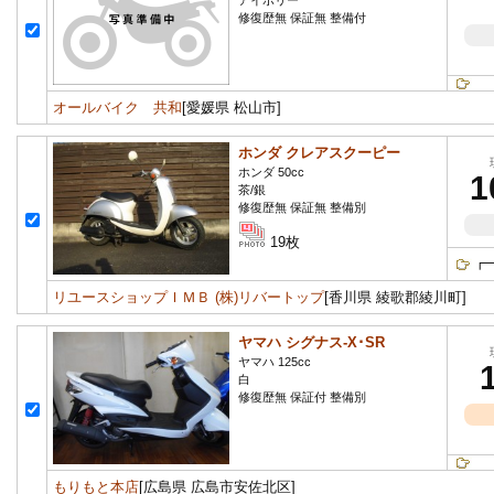
アイボリー
修復歴無 保証無 整備付
オールバイク 共和
[愛媛県 松山市]
ホンダ クレアスクーピー
ホンダ 50cc
1
茶/銀
修復歴無 保証無 整備別
19枚
┏
リユースショップＩＭＢ (株)リバートップ
[香川県 綾歌郡綾川町]
ヤマハ シグナス-X･SR
ヤマハ 125cc
白
修復歴無 保証付 整備別
もりもと本店
[広島県 広島市安佐北区]