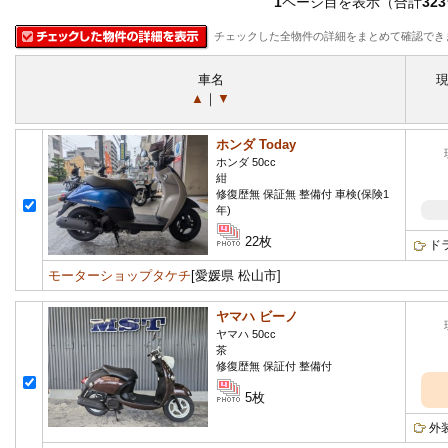
1
ページ目を表示（合計
323
チェックした全物件の詳細をまとめて確認でき
車名
▲
｜
▼
ホンダ Today
ホンダ 50cc
紺
修復歴無 保証無 整備付 車検(保険1
年)
22枚
ド
モーターショップタケチ
[愛媛県 松山市]
ヤマハ ビーノ
ヤマハ 50cc
茶
修復歴無 保証付 整備付
5枚
外