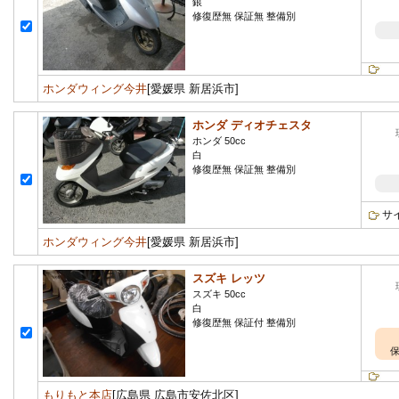
銀
修復歴無 保証無 整備別
ホンダウィング今井
[愛媛県 新居浜市]
ホンダ ディオチェスタ
ホンダ 50cc
白
修復歴無 保証無 整備別
サ
ホンダウィング今井
[愛媛県 新居浜市]
スズキ レッツ
スズキ 50cc
白
修復歴無 保証付 整備別
保
もりもと本店
[広島県 広島市安佐北区]