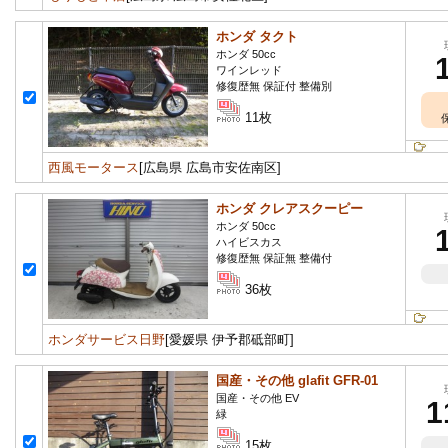
ホンダ タクト
ホンダ 50cc
ワインレッド
修復歴無 保証付 整備別
11枚
西風モータース
[広島県 広島市安佐南区]
ホンダ クレアスクーピー
ホンダ 50cc
ハイビスカス
修復歴無 保証無 整備付
36枚
ホンダサービス日野
[愛媛県 伊予郡砥部町]
国産・その他 glafit GFR-01
国産・その他 EV
1
緑
15枚