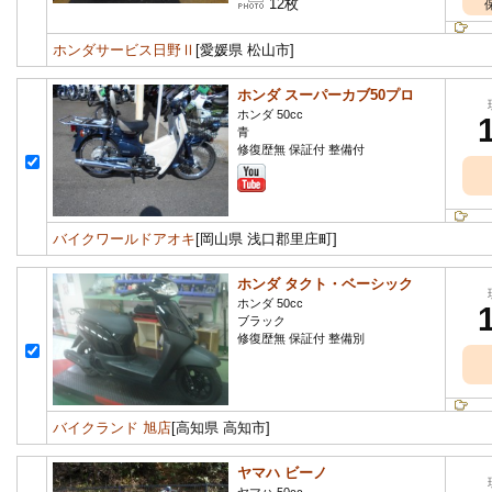
12枚
ホンダサービス日野Ⅱ
[愛媛県 松山市]
ホンダ スーパーカブ50プロ
ホンダ 50cc
青
修復歴無 保証付 整備付
バイクワールドアオキ
[岡山県 浅口郡里庄町]
ホンダ タクト・ベーシック
ホンダ 50cc
ブラック
修復歴無 保証付 整備別
バイクランド 旭店
[高知県 高知市]
ヤマハ ビーノ