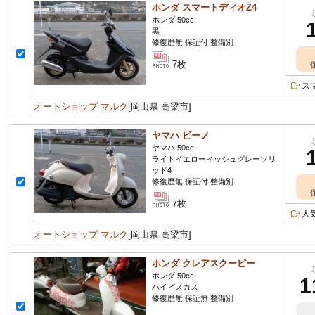
ホンダ スマートディオZ4
ホンダ 50cc
黒
修復歴無 保証付 整備別
7枚
ス
オートショップ マルク
[岡山県 高梁市]
ヤマハ ビーノ
ヤマハ 50cc
ライトイエローイッシュグレーソリ
ッド4
修復歴無 保証付 整備別
7枚
人
オートショップ マルク
[岡山県 高梁市]
ホンダ クレアスクーピー
ホンダ 50cc
1
ハイビスカス
修復歴無 保証無 整備別