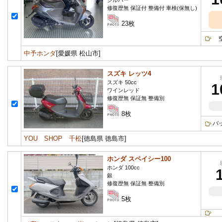
シルバー
修復歴無 保証付 整備付 車検(保無し)
23枚
空冷
中予ホンダ
[愛媛県 松山市]
スズキ レッツ4
スズキ 50cc
1
ワインレッド
修復歴無 保証無 整備別
8枚
バ
YOU SHOP 千松
[徳島県 徳島市]
ホンダ スペイシー100
ホンダ 100cc
銀
修復歴無 保証無 整備別
5枚