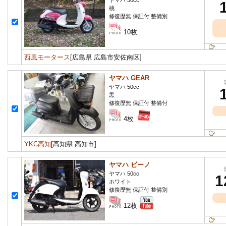
ヤマハ 50cc
桃
修復歴無 保証付 整備別
10枚
西風モータース
[広島県 広島市安佐南区]
ヤマハ GEAR
ヤマハ 50cc
黒
修復歴無 保証付 整備付
4枚
YKC高知
[高知県 高知市]
ヤマハ ビーノ
ヤマハ 50cc
1
ホワイト
修復歴無 保証付 整備別
12枚