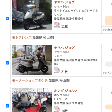
ヤマハ ジョグ
ヤマハ 50cc
ライトイエローイツシュグレーメタ
リック
修復歴無 保証付 整備付
11枚
座
モトフレンズ
[愛媛県 松山市]
ヤマハ ジョグ
ヤマハ 50cc
シルバー
修復歴無 保証無 整備付 車検(保険1
年)
21枚
ベ
モーターショップタケチ
[愛媛県 松山市]
ホンダ ジョルノ
ホンダ 50cc
ﾋﾟｭｱﾌﾞﾗｯｸ
修復歴無 保証付 整備別
14枚