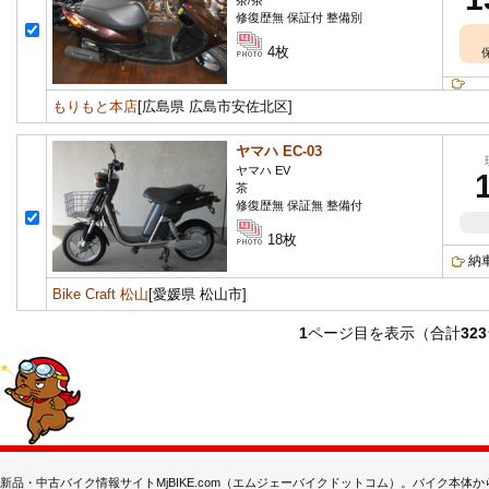
茶/茶
修復歴無 保証付 整備別
4枚
もりもと本店
[広島県 広島市安佐北区]
ヤマハ EC-03
ヤマハ EV
茶
修復歴無 保証無 整備付
18枚
納
Bike Craft 松山
[愛媛県 松山市]
1
ページ目を表示（合計
323
新品・中古バイク情報サイトMjBIKE.com（エムジェーバイクドットコム）。バイク本