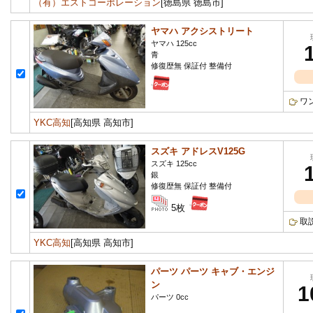
（有）エストコーポレーション
[徳島県 徳島市]
ヤマハ アクシストリート
ヤマハ 125cc
青
修復歴無 保証付 整備付
ワ
YKC高知
[高知県 高知市]
スズキ アドレスV125G
スズキ 125cc
銀
修復歴無 保証付 整備付
5枚
取
YKC高知
[高知県 高知市]
パーツ パーツ キャブ・エンジ
ン
1
パーツ 0cc