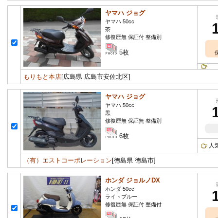
ヤマハ ジョグ
ヤマハ 50cc
茶
修復歴無 保証付 整備別
5枚
もりもと本店
[広島県 広島市安佐北区]
ヤマハ ジョグ
ヤマハ 50cc
黒
修復歴無 保証無 整備別
6枚
人
（有）エストコーポレーション
[徳島県 徳島市]
ホンダ ジョルノDX
ホンダ 50cc
ライトブルー
修復歴無 保証付 整備付