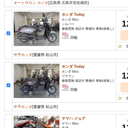
オートサロン カジタ
[広島県 広島市安佐南区]
ホンダ Today
ホンダ 50cc
1
シルバー
修復歴無 保証付 整備付 車検(保無し)
20枚
空冷
中予ホンダ
[愛媛県 松山市]
ホンダ Today
ホンダ 50cc
1
ブラウン
修復歴無 保証付 整備付 車検(保無し)
20枚
空冷
中予ホンダ
[愛媛県 松山市]
ヤマハ ジョグ
ヤマハ 50cc
1