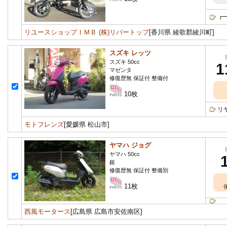
┏
リユースショップＩＭＢ (株)リバートップ
[香川県 綾歌郡綾川町]
スズキ レッツ
スズキ 50cc
1
マゼンタ
修復歴無 保証付 整備付
10枚
リ
モトフレンズ
[愛媛県 松山市]
ヤマハ ジョグ
ヤマハ 50cc
銀
修復歴無 保証付 整備別
11枚
西風モータース
[広島県 広島市安佐南区]