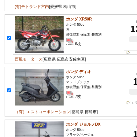
(有)モトランド宮内
[愛媛県 松山市]
ホンダ XR50R
ホンダ 50cc
1
赤
修復歴無 保証無 整備別
6枚
西風モータース
[広島県 広島市安佐南区]
ホンダ ディオ
ホンダ 50cc
マッドブラック
修復歴無 保証無 整備別
7枚
カ
（有）エストコーポレーション
[徳島県 徳島市]
ホンダ ジョルノDX
ホンダ 50cc
ブラック/ベージュ