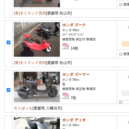
創
(有)モトランド宮内
[愛媛県 松山市]
ホンダ ズーク
ホンダ 50cc
ｽﾊﾟｰｸﾘﾝｸﾞﾚｯﾄﾞ
修復歴無 保証付 整備別
14枚
創
(有)モトランド宮内
[愛媛県 松山市]
ホンダ ズーマー
ホンダ 50cc
黒
修復歴無 保証無 整備別
7枚
モトぼっち
[愛媛県 八幡浜市]
ホンダ ディオ
ホンダ 50cc