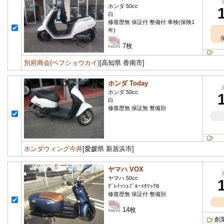
ホンダ 50cc
白
修復歴無 保証付 整備付 車検(保険1
年)
7枚
別府商会(ベフショウカイ)
[高知県 香南市]
ホンダ Today
ホンダ 50cc
白
修復歴無 保証無 整備別
ホンダウィング今井
[愛媛県 新居浜市]
ヤマハ VOX
ヤマハ 50cc
ｸﾞﾚｲｯｼｭﾌﾞﾙｰﾒﾀﾘｯｸ8
修復歴無 保証付 整備別
14枚
創