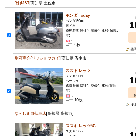
(株)MST
[高知県 土佐市]
ホンダ Today
ホンダ 50cc
1
銀／黒
修復歴無 保証付 整備付 車検(保険1
年)
9枚
整
別府商会(ベフショウカイ)
[高知県 香南市]
スズキ レッツ
スズキ 50cc
1
ベージュ
修復歴無 保証付 整備付 車検(保険1
年)
10枚
腰
なべしま自転車店
[高知県 高知市]
スズキ レッツ5G
スズキ 50cc
1