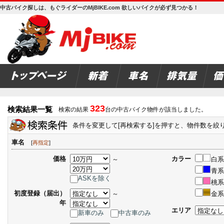
中古バイク探しは、もぐライダーのMjBIKE.com 欲しいバイクが必ず見つかる！
323
検索結果一覧
検索の結果
台の中古バイク物件が該当しました。
条件を変更して[再検索する]を押すと、物件数を絞
車名
[
再指定
]
価格
カラー
～
白系
青系
ASKを除く
桃系
初度登録（届出）
～
金系
年
エリア
新車のみ
中古車のみ