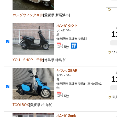
ホンダウィング今井
[愛媛県 新居浜市]
ホンダ タクト
ホンダ 50cc
1
黒
修復歴無 保証無 整備別
8枚
ワ
YOU SHOP 千松
[徳島県 徳島市]
ヤマハ GEAR
ヤマハ 50cc
1
青
修復歴無 保証無 整備付 車検(保険1
年)
6枚
※
TOOLBOX
[愛媛県 松山市]
ホンダ Dunk