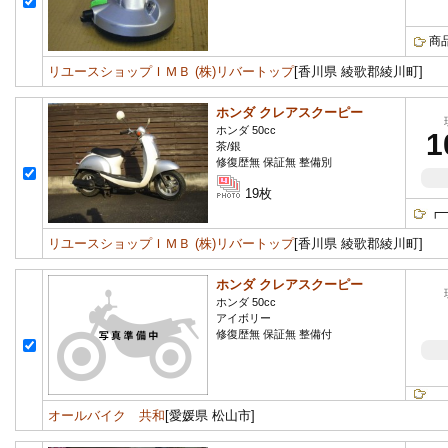
商
リユースショップＩＭＢ (株)リバートップ
[香川県 綾歌郡綾川町]
ホンダ クレアスクーピー
ホンダ 50cc
1
茶/銀
修復歴無 保証無 整備別
19枚
┏
リユースショップＩＭＢ (株)リバートップ
[香川県 綾歌郡綾川町]
ホンダ クレアスクーピー
ホンダ 50cc
アイボリー
修復歴無 保証無 整備付
オールバイク 共和
[愛媛県 松山市]