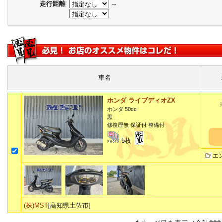
走行距離
～
車名
ホンダ ライブディオZX
ホンダ 50cc
黒
修復歴無 保証付 整備付
5枚
エ
(株)MST
[高知県土佐市]