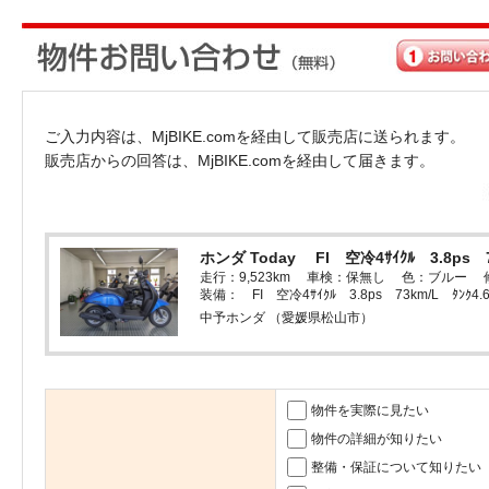
ご入力内容は、MjBIKE.comを経由して販売店に送られます。
販売店からの回答は、MjBIKE.comを経由して届きます。
ホンダ Today FI 空冷4ｻｲｸﾙ 3.8ps
走行：9,523km 車検：保無し 色：ブルー
装備： FI 空冷4ｻｲｸﾙ 3.8ps 73km/L ﾀ
中予ホンダ （愛媛県松山市）
物件を実際に見たい
物件の詳細が知りたい
整備・保証について知りたい