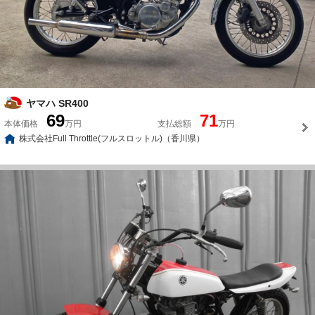
ヤマハ SR400
69
71
本体価格
万円
支払総額
万円
株式会社Full Throttle(フルスロットル)（香川県）