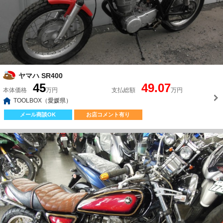
ヤマハ SR400
45
49.07
本体価格
万円
支払総額
万円
TOOLBOX（愛媛県）
メール商談OK
お店コメント有り