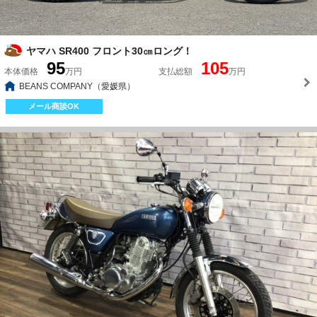
ヤマハ SR400 フロント30㎝ロング！
95
105
本体価格
万円
支払総額
万円
BEANS COMPANY（愛媛県）
メール商談OK