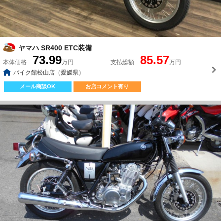
ヤマハ SR400 ETC装備
73.99
85.57
本体価格
万円
支払総額
万円
バイク館松山店（愛媛県）
メール商談OK
お店コメント有り