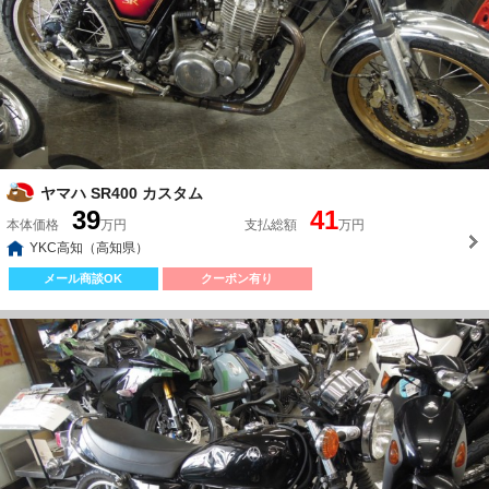
ヤマハ SR400 カスタム
39
41
本体価格
万円
支払総額
万円
YKC高知（高知県）
メール商談OK
クーポン有り