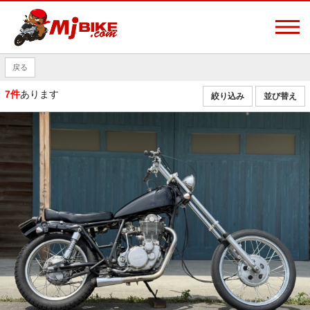
戻る
7件
あります
絞り込み
並び替え