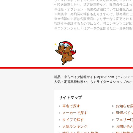
へ陸送納車したり、遠方納車時など、販売条件によっ
※仕様・オプション・装備の詳細については各販売店
※商談中・売約済の場合もありますので、販売店にご
※当情報の内容は各販売店により予告なく変更される
誤謬性を保証するものではなく、当コンテンツに起因
※コンテンツもしくはデータの全部または一部を無断
新品・中古バイク情報サイトMjBIKE.com（エ
人気・定番車種検索や、もぐライダー＆ショップのオス
サイトマップ
車名で探す
お知らせ
メーカーで探す
SNSパド
タイプで探す
フェリー
人気ランキング
お問い合