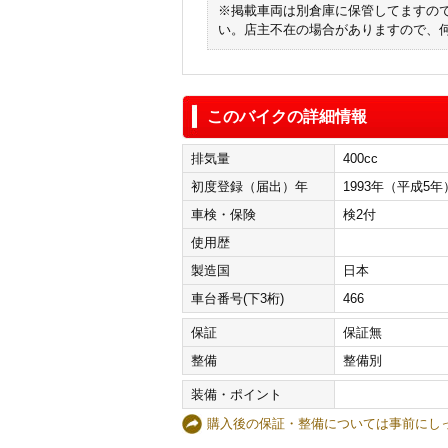
※掲載車両は別倉庫に保管してますの
い。店主不在の場合がありますので、
このバイクの詳細情報
排気量
400cc
初度登録（届出）年
1993年（平成5年
車検・保険
検2付
使用歴
製造国
日本
車台番号(下3桁)
466
保証
保証無
整備
整備別
装備・ポイント
購入後の保証・整備については事前に