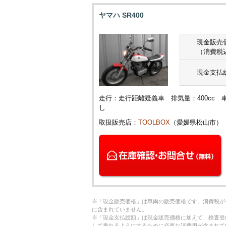
ヤマハ SR400
現金販売
（消費税
現金支払
走行：走行距離疑義車 排気量：400cc 
し
取扱販売店：
TOOLBOX
（愛媛県松山市）
※「現金販売価格」は車両の販売価格です。消費税が
に含まれていません。
※「現金支払総額」は現金販売価格に加えて、検査登
して乗れるようにするために必要な諸費用が含まれて