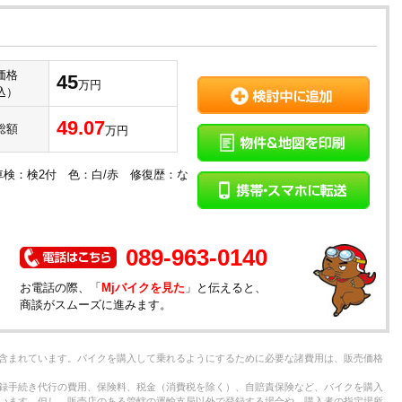
価格
45
万円
込）
49.07
総額
万円
車検：検2付 色：白/赤 修復歴：な
089-963-0140
お電話の際、「
Mjバイクを見た
」と伝えると、
商談がスムーズに進みます。
含まれています。バイクを購入して乗れるようにするために必要な諸費用は、販売価格
録手続き代行の費用、保険料、税金（消費税を除く）、自賠責保険など、バイクを購入
います。但し、販売店のある管轄の運輸支局以外で登録する場合や、購入者の指定場所