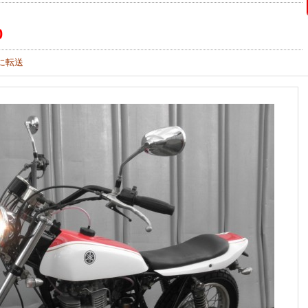
0
に転送