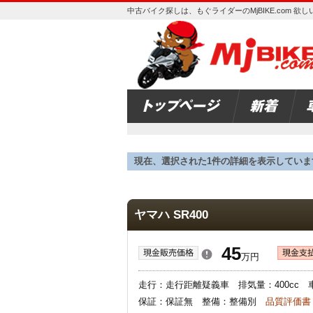
中古バイク探しは、もぐライダーのMjBIKE.com 
現在、選択された1件の詳細を表示していま
ヤマハ SR400
45
万円
走行：走行距離疑義車 排気量：400cc 
保証：保証無 整備：整備別
品質評価書