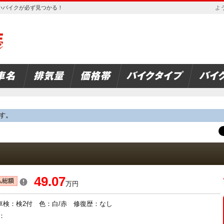
欲しいバイクが必ず見つかる！
よう
す。
49.07
万円
車検：検2付 色：白/赤 修復歴：なし
：