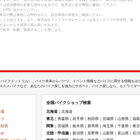
ては追加費用が必要な場合があるので、販売店に必ず事前に確認して下さい。
にお問い合わせください。
来店の際は事前にお問合せの上、該当車両の有無をご確認ください。
ことがあります。また、株式会社アイクコーポレーションは当コンテンツの完全性、無
するいかなる損害の責も負いかねます。
で転写、転載、複製することを禁じます。
ムジェーバイクドットコム）。バイク本体からパーツ、イベント情報などバイクに関する情報を
スメバイクなど、あなたのバイク探しを強力にサポート。バイク探しなら、もぐライダーのMj
全国バイクショップ検索
広場
北海道
｜北海道
ック
東北
｜青森県｜岩手県｜秋田県｜宮城県｜山形県｜福島
時刻表
関東
｜茨城県｜栃木県｜群馬県｜埼玉県｜千葉県｜東京
わせ
北陸・甲信越
｜新潟県｜長野県｜山梨県｜富山県｜石川