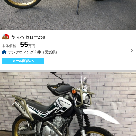
ヤマハ セロー250
55
本体価格
万円
ホンダウィング今井（愛媛県）
メール商談OK