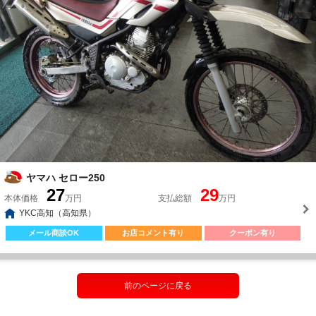
ヤマハ セロー250
27
29
本体価格
万円
支払総額
万円
YKC高知（高知県）
メール商談OK
お店コメント有り
クーポン有り
前のページに戻る