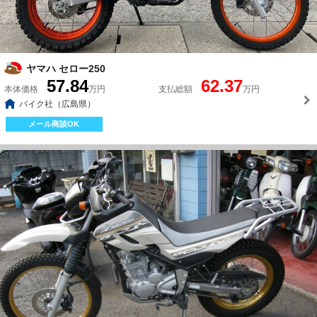
ヤマハ セロー250
57.84
62.37
本体価格
万円
支払総額
万円
バイク社（広島県）
メール商談OK