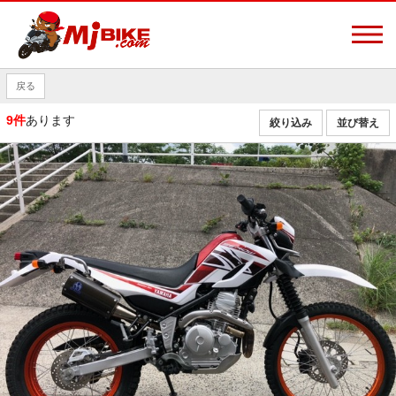
戻る
9件
あります
絞り込み
並び替え