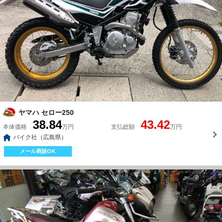
ヤマハ セロー250
38.84
43.42
本体価格
万円
支払総額
万円
バイク社（広島県）
メール商談OK