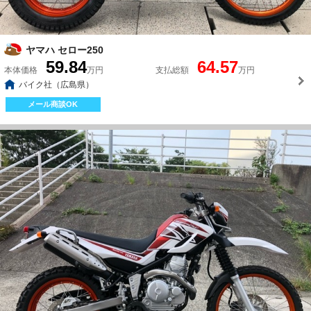
ヤマハ セロー250
59.84
64.57
本体価格
万円
支払総額
万円
バイク社（広島県）
メール商談OK