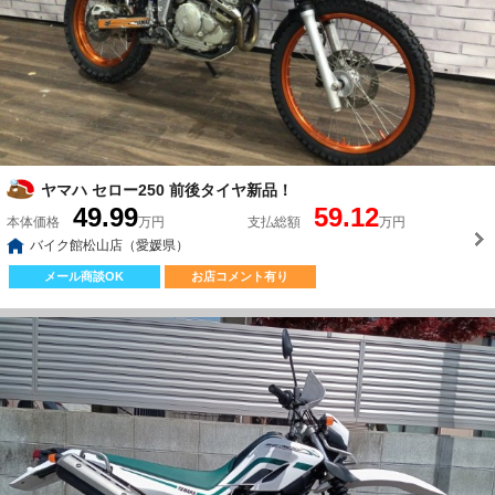
ヤマハ セロー250 前後タイヤ新品！
49.99
59.12
本体価格
万円
支払総額
万円
バイク館松山店（愛媛県）
メール商談OK
お店コメント有り