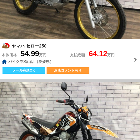
ヤマハ セロー250
54.99
64.12
本体価格
万円
支払総額
万円
バイク館松山店（愛媛県）
メール商談OK
お店コメント有り