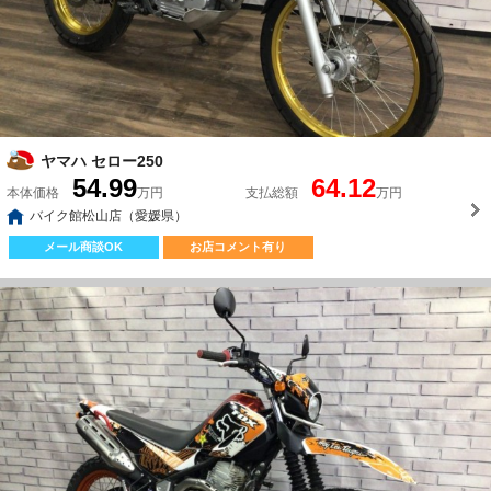
ヤマハ セロー250
54.99
64.12
本体価格
万円
支払総額
万円
バイク館松山店（愛媛県）
メール商談OK
お店コメント有り