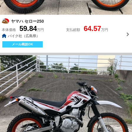
ヤマハ セロー250
59.84
64.57
本体価格
万円
支払総額
万円
バイク社（広島県）
メール商談OK