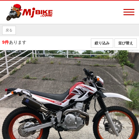
戻る
9件
あります
絞り込み
並び替え