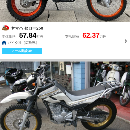
ヤマハ セロー250
57.84
62.37
本体価格
万円
支払総額
万円
バイク社（広島県）
メール商談OK