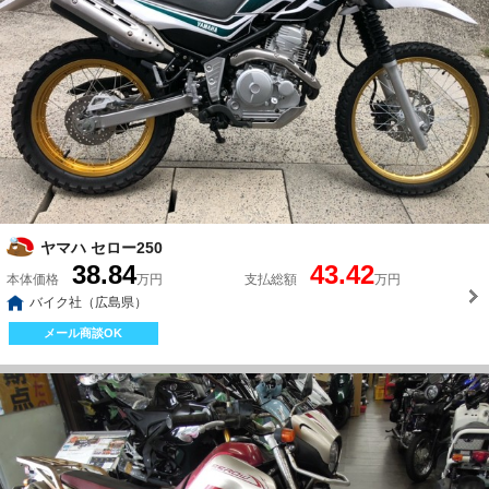
ヤマハ セロー250
38.84
43.42
本体価格
万円
支払総額
万円
バイク社（広島県）
メール商談OK