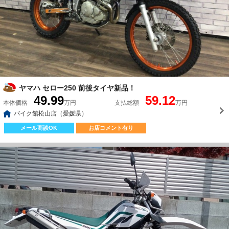
ヤマハ セロー250 前後タイヤ新品！
49.99
59.12
本体価格
万円
支払総額
万円
バイク館松山店（愛媛県）
メール商談OK
お店コメント有り