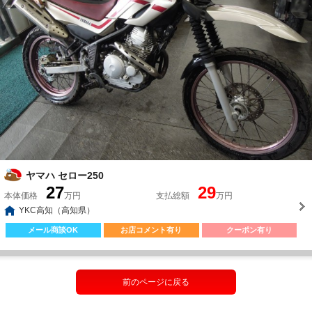
ヤマハ セロー250
27
29
本体価格
万円
支払総額
万円
YKC高知（高知県）
メール商談OK
お店コメント有り
クーポン有り
前のページに戻る