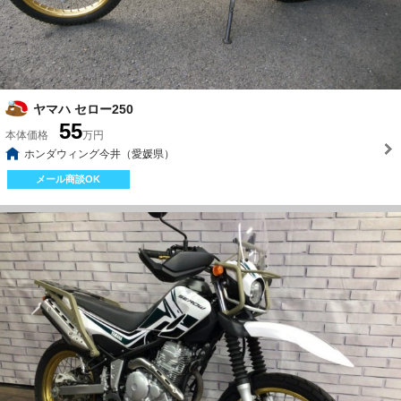
ヤマハ セロー250
55
本体価格
万円
ホンダウィング今井（愛媛県）
メール商談OK