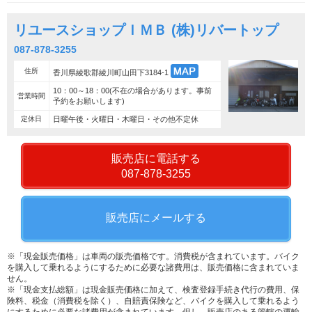
リユースショップＩＭＢ (株)リバートップ
087-878-3255
住所
香川県綾歌郡綾川町山田下3184-1
10：00～18：00(不在の場合があります。事前
営業時間
予約をお願いします)
定休日
日曜午後・火曜日・木曜日・その他不定休
販売店に電話する
087-878-3255
販売店にメールする
※「現金販売価格」は車両の販売価格です。消費税が含まれています。バイク
を購入して乗れるようにするために必要な諸費用は、販売価格に含まれていま
せん。
※「現金支払総額」は現金販売価格に加えて、検査登録手続き代行の費用、保
険料、税金（消費税を除く）、自賠責保険など、バイクを購入して乗れるよう