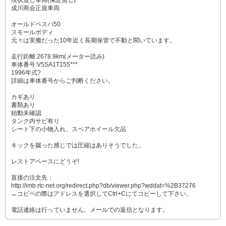
現状渡し車両(保証無し)
成川商会正規車両
オールドベスパ50
スモールボディ
元々は実働だった10年近く長期保管で不動と聞いています。
走行距離:2678.9km(メーター読み)
車体番号:V5SA1T155***
1996年式?
詳細は車体番号からご判断ください。
カギあり
書類あり
始動未確認
タンク内サビ有り
シート下の小物入れ、スペアホイール欠品
キックを蹴った感じでは圧縮はありそうでした。
レストアベースにどうぞ!
直接の注文先：
http://imb.rtc-net.org/redirect.php?db/viewer.php?wddat=%2B37276
←コピペの際はアドレスを選択してCtrl+Cにてコピーして下さい。
電話連絡は行っていません。メールでの返信となります。