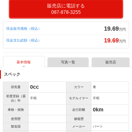
販売店に電話する
087-878-3255
19.69
現金販売価格（税込）
万円
19.69
現金支払総額（税込）
万円
基本情報
写真一覧
販売店
スペック
0cc
排気量
カラー
青
初度登録（届
不明
モデルイヤー
不明
出）年
0km
車検・保険
走行距離
使用歴
修復歴
製造国
メーカー
パーツ