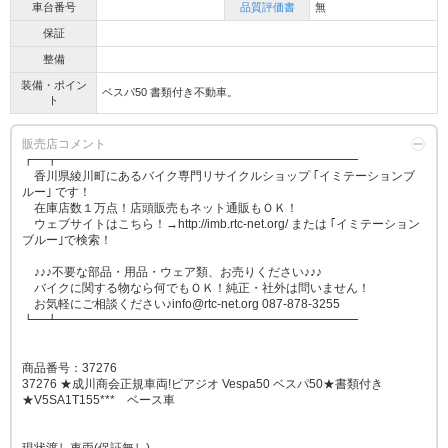
車台番号
品質評価書
無
保証
整備
装備・ポイン
ベスパ50 書類付き不動車。
ト
販売店コメント
┏━┳━━━━━━━━━━━━━━━━━━━━━━━━━
香川県綾川町にあるバイク専門リサイクルショップ ｢イミテーションブ
ルー｣ です！
在庫店数１万点！店頭販売もネット通販もＯＫ！
ウェブサイトはこちら！→http://imb.rtc-net.org/ または ｢イミテーション
ブルー｣で検索！
♪♪♪不要な部品・用品・ウェア類、お売りください♪♪♪
バイクに関する物なら何でもＯＫ！純正・社外は問いません！
お気軽にご相談ください♪info@rtc-net.org 087-878-3255
┗━┻━━━━━━━━━━━━━━━━━━━━━━━━━
商品番号：37276
37276 ★成川商会正規車両!ピアジオ Vespa50 ベスパ50★書類付き
★V5SA1T155*** ベース車