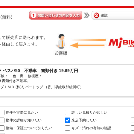
経由して販売店に送られます。
omを経由して届きます。
 ベスパ50 不動車 書類付き 19.69万円
車検： 色：青 修復歴：
0 書類付き不動車。
プＩＭＢ (株)リバートップ （香川県綾歌郡綾川町）
物件を実際に見たい
詳しい見積りが欲しい
物件の詳細が知りたい
来店予約したい
整備・保証について知りたい
キズ・汚れの有無の確認