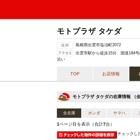
モトプラザ タケダ
島根県出雲市塩冶町2072
出雲市駅から徒歩15分、国道184
沿い
TOP
お店情報
モトプラザ タケダの在庫情報 （
全在庫
ホンダ
ヤマハ
1
ページ目を表示（合計
7
台）
チェックし