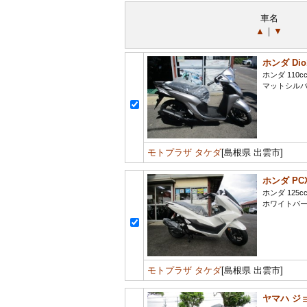
車名
▲
｜
▼
ホンダ Dio1
ホンダ 110c
マットシル
モトプラザ タケダ
[島根県 出雲市]
ホンダ PC
ホンダ 125c
ホワイトパ
モトプラザ タケダ
[島根県 出雲市]
ヤマハ ジ