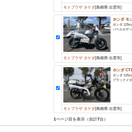
モトプラザ タケダ
[島根県 出雲市]
ホンダ モン
ホンダ 125c
パールカデ
モトプラザ タケダ
[島根県 出雲市]
ホンダ CT1
ホンダ 125c
ブラックメ
モトプラザ タケダ
[島根県 出雲市]
1
ページ目を表示（合計
7
台）