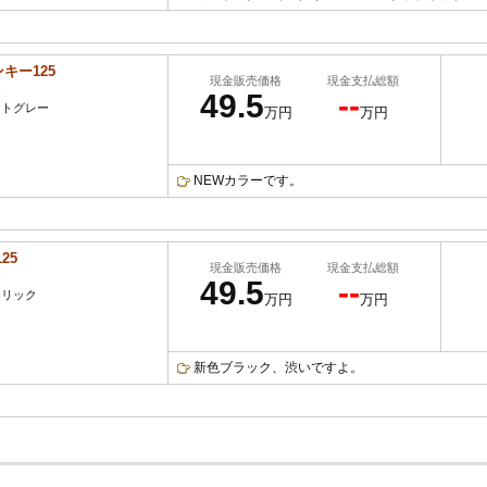
キー125
現金販売価格
現金支払総額
c
49.5
--
ットグレー
万円
万円
NEWカラーです。
25
現金販売価格
現金支払総額
c
49.5
--
タリック
万円
万円
新色ブラック、渋いですよ。