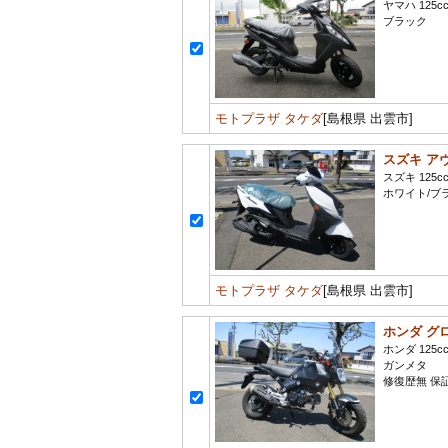
ヤマハ 125c
ブラック
モトプラザ タケダ
[島根県 出雲市]
スズキ アヴ
スズキ 125c
ホワイト/ブ
モトプラザ タケダ
[島根県 出雲市]
ホンダ グ
ホンダ 125c
ガンメタ
修復歴無 保