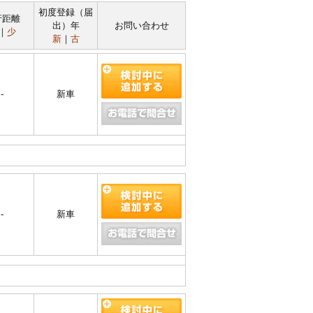
初度登録（届
行距離
出）年
お問い合わせ
｜
少
新
｜
古
-
新車
-
新車