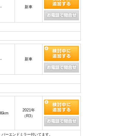
-
新車
。
-
新車
2021年
86km
（R3）
ス・バーエンドミラー付いてます。