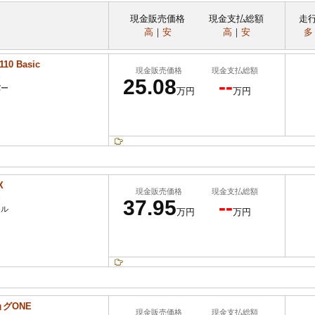
現金販売価格
現金支払総額
走
高
｜
安
高
｜
安
多
10 Basic
現金販売価格
現金支払総額
c
25.08
--
バー
万円
万円
X
現金販売価格
現金支払総額
c
37.95
--
ール
万円
万円
ョグONE
現金販売価格
現金支払総額