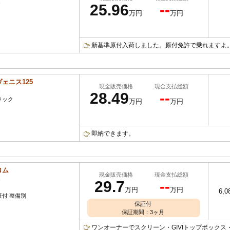
c
25.96
--
万円
万円
新基準原付入荷しました。原付免許で乗れますよ
ェニス125
現金販売価格
現金支払総額
c
28.49
--
ラック
万円
万円
即納できます。
ロム
現金販売価格
現金支払総額
c
29.7
--
万円
万円
6,0
証付 整備別
保証付
保証期間：3ヶ月
ワンオーナーでスクリーン・GIVIトップボック