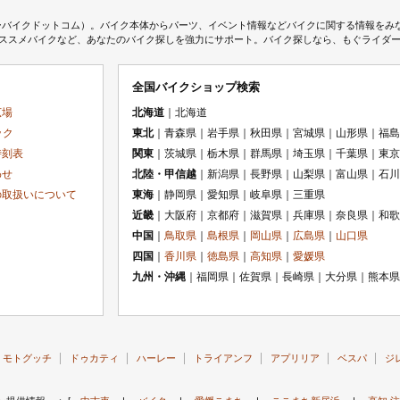
ムジェーバイクドットコム）。バイク本体からパーツ、イベント情報などバイクに関する情報を
スメバイクなど、あなたのバイク探しを強力にサポート。バイク探しなら、もぐライダーのMj
全国バイクショップ検索
広場
北海道
｜北海道
ック
東北
｜青森県｜岩手県｜秋田県｜宮城県｜山形県｜福島
時刻表
関東
｜茨城県｜栃木県｜群馬県｜埼玉県｜千葉県｜東京
わせ
北陸・甲信越
｜新潟県｜長野県｜山梨県｜富山県｜石川
の取扱いについて
東海
｜静岡県｜愛知県｜岐阜県｜三重県
近畿
｜大阪府｜京都府｜滋賀県｜兵庫県｜奈良県｜和歌
中国
｜
鳥取県
｜
島根県
｜
岡山県
｜
広島県
｜
山口県
四国
｜
香川県
｜
徳島県
｜
高知県
｜
愛媛県
九州・沖縄
｜福岡県｜佐賀県｜長崎県｜大分県｜熊本県
モトグッチ
ドゥカティ
ハーレー
トライアンフ
アプリリア
ベスパ
ジ