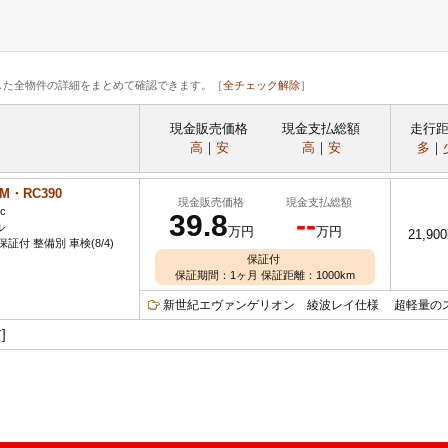
した全物件の詳細をまとめて確認できます。［
全チェック解除
］
現金販売価格
現金支払総額
走行
高
｜
安
高
｜
安
多
｜
TM・RC390
現金販売価格
現金支払総額
c
39.8
--
ル
万円
万円
21,90
証付 整備別 車検(8/4)
保証付
保証期間：1ヶ月 保証距離：1000km
新世紀エヴァンゲリオン 綾波レイ仕様 超軽量のスプ
]