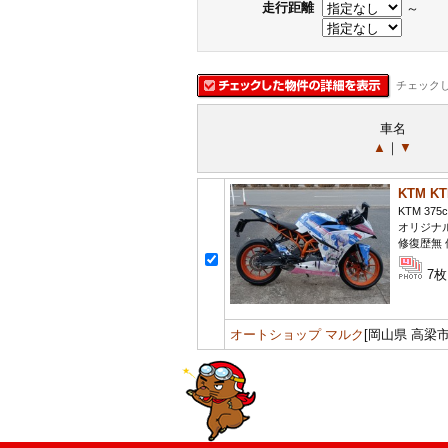
走行距離
～
チェック
車名
▲
｜
▼
KTM K
KTM 375c
オリジナ
修復歴無 保
7枚
オートショップ マルク
[岡山県 高梁市