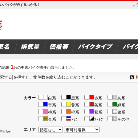
欲しいバイクが必ず見つかる！
よう
1
の結果
台の中古バイク物件が該当しました。
検索する]を押すと、物件数を絞り込むことができます。
カラー
白系
黒系
赤系
灰系
青系
黄系
茶系
緑系
桃系
橙系
紫系
銀系
金系
ﾄﾘｺ
ﾂｰﾄﾝ
その他
エリア
車のみ