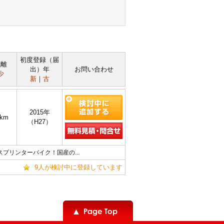
初度登録（届
距離
出）年
お問い合わせ
少
新
｜
古
2015年
0km
（H27）
リンターバイク！国産の...
9人が検討中に登録しています