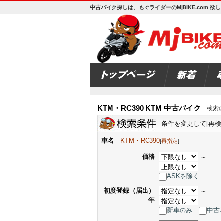
中古バイク探しは、もぐライダーのMjBIKE.com 
KTM・RC390 KTM 中古バイク
検索
条件を変更して[再
車名
KTM・RC390
[
再指定
]
価格
～
ASKを除く
初度登録（届出）
～
年
新車のみ
中古