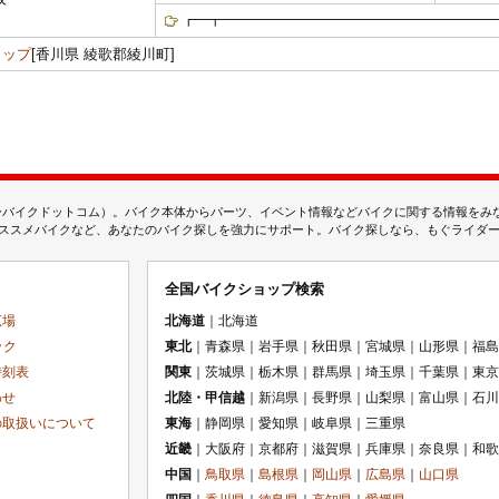
┏━┳━━━━━━━━━━━━━━━━━━━━━
トップ
[香川県 綾歌郡綾川町]
ムジェーバイクドットコム）。バイク本体からパーツ、イベント情報などバイクに関する情報を
スメバイクなど、あなたのバイク探しを強力にサポート。バイク探しなら、もぐライダーのMj
全国バイクショップ検索
広場
北海道
｜北海道
ック
東北
｜青森県｜岩手県｜秋田県｜宮城県｜山形県｜福島
時刻表
関東
｜茨城県｜栃木県｜群馬県｜埼玉県｜千葉県｜東京
わせ
北陸・甲信越
｜新潟県｜長野県｜山梨県｜富山県｜石川
の取扱いについて
東海
｜静岡県｜愛知県｜岐阜県｜三重県
近畿
｜大阪府｜京都府｜滋賀県｜兵庫県｜奈良県｜和歌
中国
｜
鳥取県
｜
島根県
｜
岡山県
｜
広島県
｜
山口県