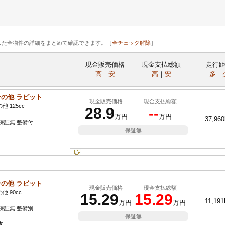
した全物件の詳細をまとめて確認できます。［
全チェック解除
］
現金販売価格
現金支払総額
走行
高
｜
安
高
｜
安
多
｜
の他 ラビット
現金販売価格
現金支払総額
 125cc
28.9
--
万円
万円
37,96
保証無 整備付
保証無
の他 ラビット
現金販売価格
現金支払総額
他 90cc
15.29
15.29
11,19
万円
万円
保証無 整備別
保証無
枚