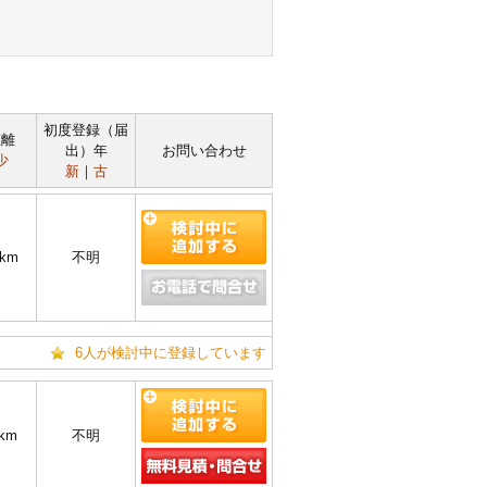
初度登録（届
距離
出）年
お問い合わせ
少
新
｜
古
0km
不明
6人が検討中に登録しています
1km
不明