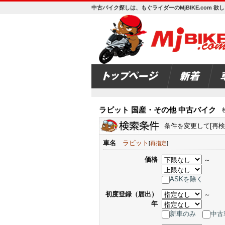
中古バイク探しは、もぐライダーのMjBIKE.com 
ラビット 国産・その他 中古バイク
検
条件を変更して[再
車名
ラビット
[
再指定
]
価格
～
ASKを除く
初度登録（届出）
～
年
新車のみ
中古