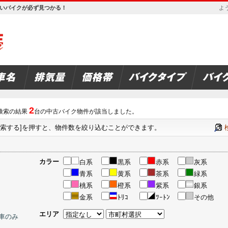
欲しいバイクが必ず見つかる！
よう
2
索の結果
台の中古バイク物件が該当しました。
検索する]を押すと、物件数を絞り込むことができます。
カラー
白系
黒系
赤系
灰系
青系
黄系
茶系
緑系
桃系
橙系
紫系
銀系
金系
ﾄﾘｺ
ﾂｰﾄﾝ
その他
エリア
車のみ