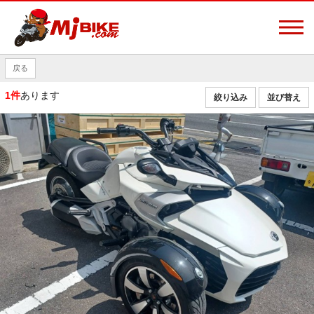
戻る
1件
あります
絞り込み
並び替え