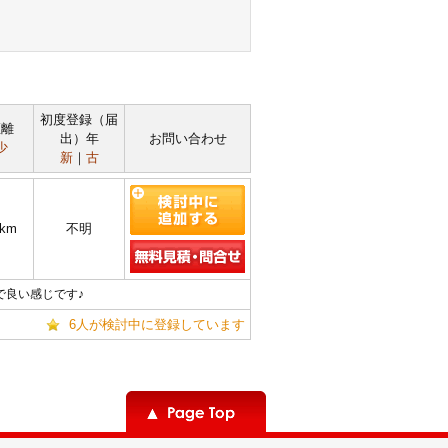
初度登録（届
距離
出）年
お問い合わせ
少
新
｜
古
6km
不明
で良い感じです♪
6人が検討中に登録しています