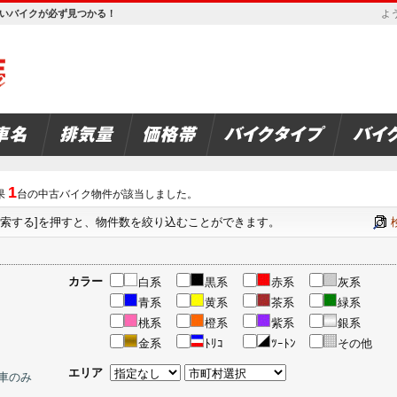
欲しいバイクが必ず見つかる！
よう
1
果
台の中古バイク物件が該当しました。
検索する]を押すと、物件数を絞り込むことができます。
カラー
白系
黒系
赤系
灰系
青系
黄系
茶系
緑系
桃系
橙系
紫系
銀系
金系
ﾄﾘｺ
ﾂｰﾄﾝ
その他
エリア
車のみ