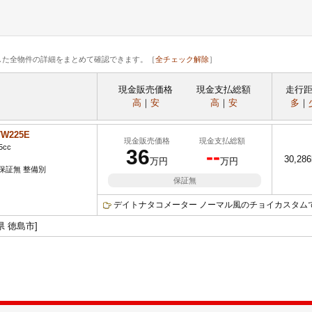
した全物件の詳細をまとめて確認できます。［
全チェック解除
］
現金販売価格
現金支払総額
走行
高
｜
安
高
｜
安
多
｜
W225E
現金販売価格
現金支払総額
5cc
36
--
30,28
万円
万円
保証無 整備別
保証無
デイトナタコメーター ノーマル風のチョイカスタム
県 徳島市]