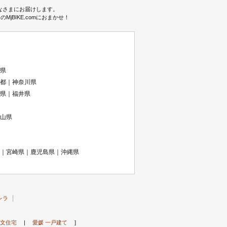
みなさまにお届けします。
BIKE.comにおまかせ！
県
都｜神奈川県
県｜福井県
山県
｜宮崎県｜鹿児島県｜沖縄県
レラ
注文住宅
|
愛媛 一戸建て
]