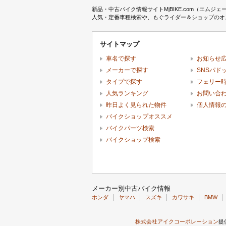
新品・中古バイク情報サイトMjBIKE.com（エ
人気・定番車種検索や、もぐライダー＆ショップのオス
サイトマップ
車名で探す
お知らせ
メーカーで探す
SNSパド
タイプで探す
フェリー
人気ランキング
お問い合
昨日よく見られた物件
個人情報
バイクショップオススメ
バイクパーツ検索
バイクショップ検索
メーカー別中古バイク情報
ホンダ
ヤマハ
スズキ
カワサキ
BMW
株式会社アイクコーポレーション
提