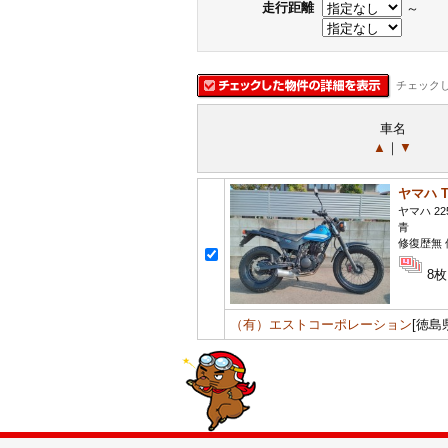
走行距離
～
チェック
車名
▲
｜
▼
ヤマハ T
ヤマハ 22
青
修復歴無 
8枚
（有）エストコーポレーション
[徳島