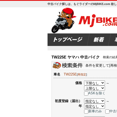
中古バイク探しは、もぐライダーのMjBIKE.com 
TW225E ヤマハ 中古バイク
検索の結
条件を変更して[再
車名
TW225E
[
再指定
]
価格
～
ASKを除く
初度登録（届出）
～
年
新車のみ
中古