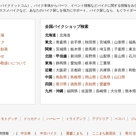
ムジェーバイクドットコム）。バイク本体からパーツ、イベント情報などバイクに関する情報を
スメバイクなど、あなたのバイク探しを強力にサポート。バイク探しなら、もぐライダーのMj
全国バイクショップ検索
広場
北海道
｜北海道
ック
東北
｜青森県｜岩手県｜秋田県｜宮城県｜山形県｜福島
時刻表
関東
｜茨城県｜栃木県｜群馬県｜埼玉県｜千葉県｜東京
わせ
北陸・甲信越
｜新潟県｜長野県｜山梨県｜富山県｜石川
の取扱いについて
東海
｜静岡県｜愛知県｜岐阜県｜三重県
近畿
｜大阪府｜京都府｜滋賀県｜兵庫県｜奈良県｜和歌
中国
｜
鳥取県
｜
島根県
｜
岡山県
｜
広島県
｜
山口県
四国
｜
香川県
｜
徳島県
｜
高知県
｜
愛媛県
九州・沖縄
｜福岡県｜佐賀県｜長崎県｜大分県｜熊本県
モトグッチ
ドゥカティ
ハーレー
トライアンフ
アプリリア
ベスパ
ジ
供情報 ： [
中古車
|
中古バイク
|
愛媛こまち
|
ここまち新居浜
|
香川 