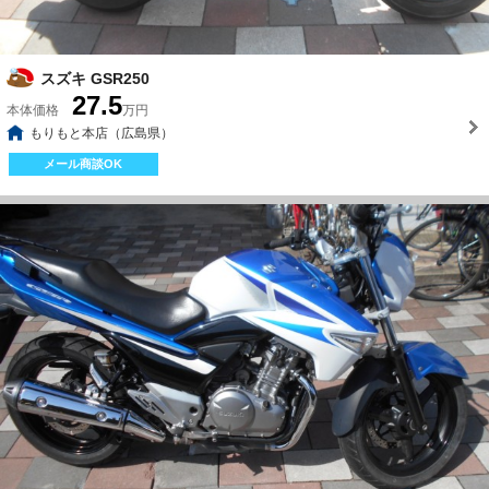
スズキ GSR250
27.5
本体価格
万円
もりもと本店（広島県）
メール商談OK