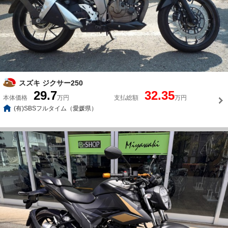
スズキ ジクサー250
29.7
32.35
本体価格
万円
支払総額
万円
(有)SBSフルタイム（愛媛県）