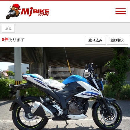
戻る
8件
あります
絞り込み
並び替え