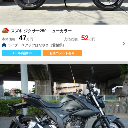
スズキ ジクサー250 ニューカラー
47
52
本体価格
万円
支払総額
万円
ライダースクラブはなやま（愛媛県）
メール商談OK
お店コメント有り