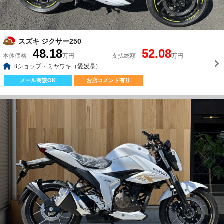
スズキ ジクサー250
48.18
52.08
本体価格
万円
支払総額
万円
Bショップ・ミヤワキ（愛媛県）
メール商談OK
お店コメント有り