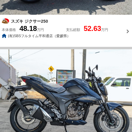
スズキ ジクサー250
48.18
52.63
本体価格
万円
支払総額
万円
(有)SBSフルタイム平和通店（愛媛県）