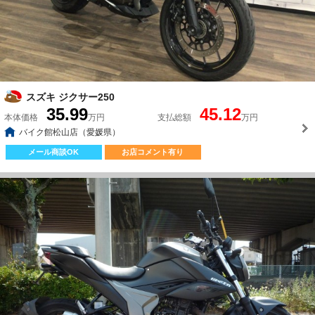
スズキ ジクサー250
35.99
45.12
本体価格
万円
支払総額
万円
バイク館松山店（愛媛県）
メール商談OK
お店コメント有り