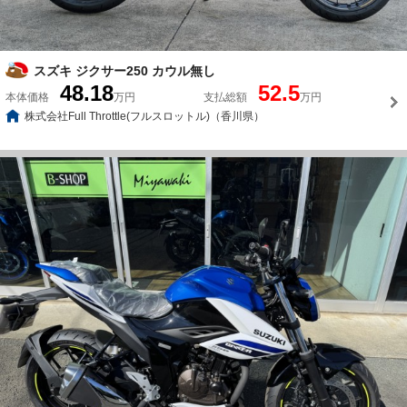
スズキ ジクサー250 カウル無し
48.18
52.5
本体価格
万円
支払総額
万円
株式会社Full Throttle(フルスロットル)（香川県）