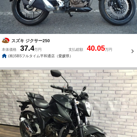
スズキ ジクサー250
37.4
40.05
本体価格
万円
支払総額
万円
(有)SBSフルタイム平和通店（愛媛県）