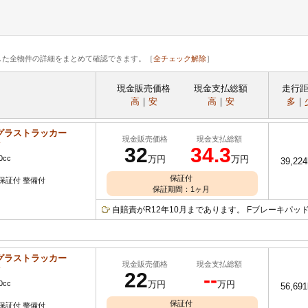
した全物件の詳細をまとめて確認できます。［
全チェック解除
］
現金販売価格
現金支払総額
走行
高
｜
安
高
｜
安
多
｜
グラストラッカー
現金販売価格
現金支払総額
Y
32
34.3
0cc
万円
万円
39,22
保証付
保証付 整備付
保証期間：1ヶ月
自賠責がR12年10月まであります。 Fブレーキパッド
グラストラッカー
現金販売価格
現金支払総額
Y
22
--
0cc
万円
万円
56,69
保証付
保証付 整備付