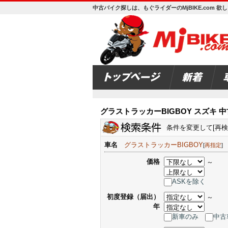
中古バイク探しは、もぐライダーのMjBIKE.com 
グラストラッカーBIGBOY スズキ 
条件を変更して[再
車名
グラストラッカーBIGBOY
[
再指定
]
価格
～
ASKを除く
初度登録（届出）
～
年
新車のみ
中古