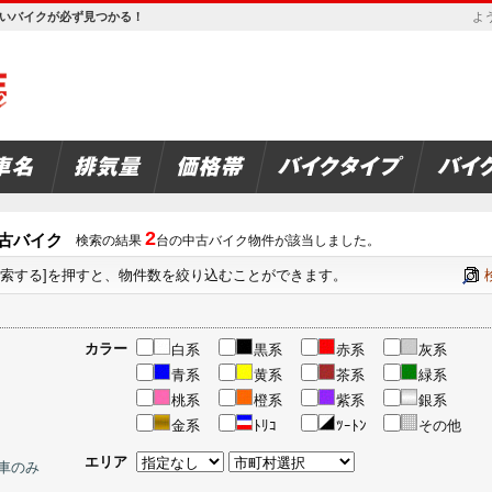
欲しいバイクが必ず見つかる！
よう
2
中古バイク
検索の結果
台の中古バイク物件が該当しました。
検索する]を押すと、物件数を絞り込むことができます。
カラー
白系
黒系
赤系
灰系
青系
黄系
茶系
緑系
桃系
橙系
紫系
銀系
金系
ﾄﾘｺ
ﾂｰﾄﾝ
その他
エリア
車のみ