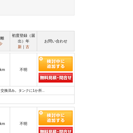
初度登録（届
距離
出）年
お問い合わせ
少
新
｜
古
4km
不明
交換済み。タンクに1か所...
1km
不明