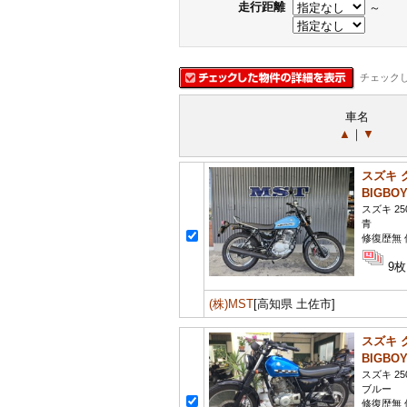
走行距離
～
チェック
車名
▲
｜
▼
スズキ 
BIGBO
スズキ 25
青
修復歴無 
9枚
(株)MST
[高知県 土佐市]
スズキ 
BIGBO
スズキ 25
ブルー
修復歴無 