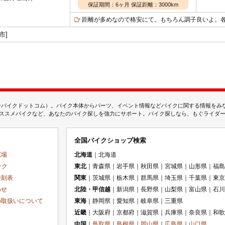
保証期間：6ヶ月 保証距離：3000km
距離が多めなので格安にて。もちろん調子良いよ。
市]
ムジェーバイクドットコム）。バイク本体からパーツ、イベント情報などバイクに関する情報を
スメバイクなど、あなたのバイク探しを強力にサポート。バイク探しなら、もぐライダーのMj
全国バイクショップ検索
広場
北海道
｜北海道
ック
東北
｜青森県｜岩手県｜秋田県｜宮城県｜山形県｜福島
時刻表
関東
｜茨城県｜栃木県｜群馬県｜埼玉県｜千葉県｜東京
わせ
北陸・甲信越
｜新潟県｜長野県｜山梨県｜富山県｜石川
の取扱いについて
東海
｜静岡県｜愛知県｜岐阜県｜三重県
近畿
｜大阪府｜京都府｜滋賀県｜兵庫県｜奈良県｜和歌
中国
｜
鳥取県
｜
島根県
｜
岡山県
｜
広島県
｜
山口県