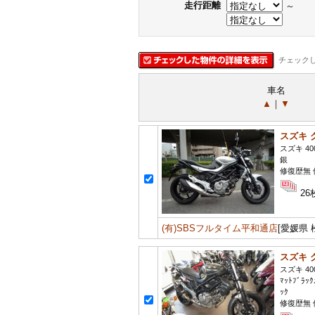
走行距離
～
チェック
車名
▲
｜
▼
スズキ 
スズキ 40
銀
修復歴無 
26
(有)SBSフルタイム平和通店
[愛媛県 
スズキ 
スズキ 40
ﾏｯﾄﾌﾞﾗｯｸ
ｯｸ
修復歴無 