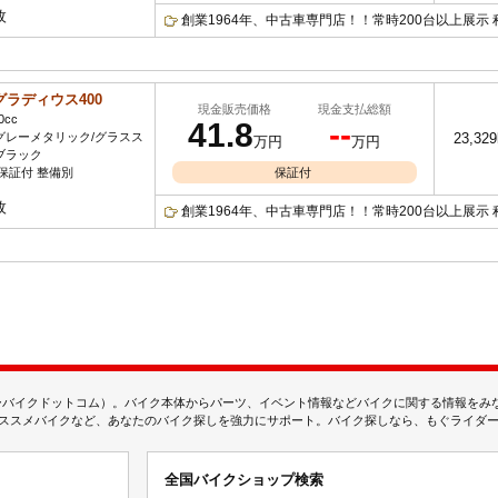
枚
創業1964年、中古車専門店！！常時200台以上展示 
グラディウス400
現金販売価格
現金支払総額
0cc
41.8
--
グレーメタリック/グラスス
23,32
万円
万円
ブラック
保証付 整備別
保証付
枚
創業1964年、中古車専門店！！常時200台以上展示 
ムジェーバイクドットコム）。バイク本体からパーツ、イベント情報などバイクに関する情報を
スメバイクなど、あなたのバイク探しを強力にサポート。バイク探しなら、もぐライダーのMj
全国バイクショップ検索