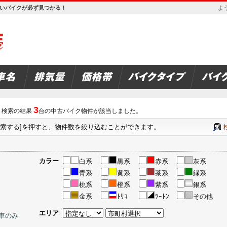
欲しいバイクが必ず見つかる！
よう
3
検索の結果
台の中古バイク物件が該当しました。
検索する]を押すと、物件数を絞り込むことができます。
カラー
白系
黒系
赤系
灰系
青系
黄系
茶系
緑系
桃系
橙系
紫系
銀系
金系
ﾄﾘｺ
ﾂｰﾄﾝ
その他
エリア
車のみ