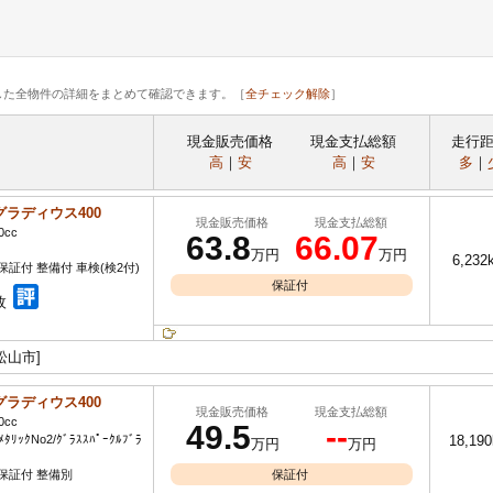
した全物件の詳細をまとめて確認できます。［
全チェック解除
］
現金販売価格
現金支払総額
走行
高
｜
安
高
｜
安
多
｜
グラディウス400
現金販売価格
現金支払総額
0cc
63.8
66.07
万円
万円
6,232
保証付 整備付 車検(検2付)
保証付
枚
松山市]
グラディウス400
現金販売価格
現金支払総額
0cc
49.5
--
ﾒﾀﾘｯｸNo2/ｸﾞﾗｽｽﾊﾟｰｸﾙﾌﾞﾗ
18,19
万円
万円
保証付 整備別
保証付