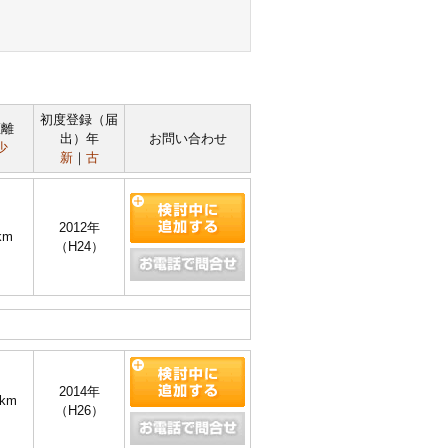
初度登録（届
距離
出）年
お問い合わせ
少
新
｜
古
2012年
km
（H24）
2014年
0km
（H26）