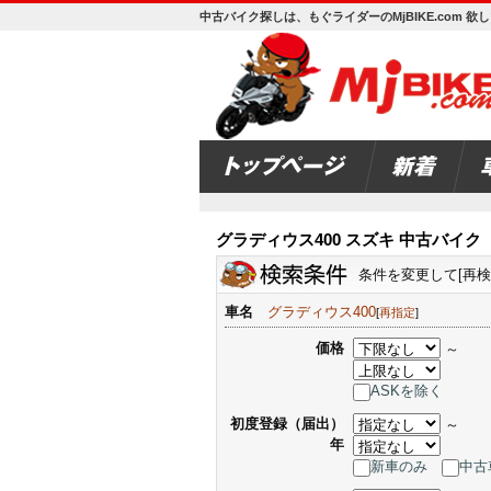
中古バイク探しは、もぐライダーのMjBIKE.com 
グラディウス400 スズキ 中古バイク
条件を変更して[再
車名
グラディウス400
[
再指定
]
価格
～
ASKを除く
初度登録（届出）
～
年
新車のみ
中古