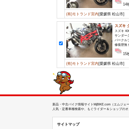
14
(有)モトランド宮内
[愛媛県 松山市]
スズキ 
スズキ 40
サンダー
パークル
修復歴無 
15
(有)モトランド宮内
[愛媛県 松山市]
新品・中古バイク情報サイトMjBIKE.com（エ
人気・定番車種検索や、もぐライダー＆ショップのオス
サイトマップ