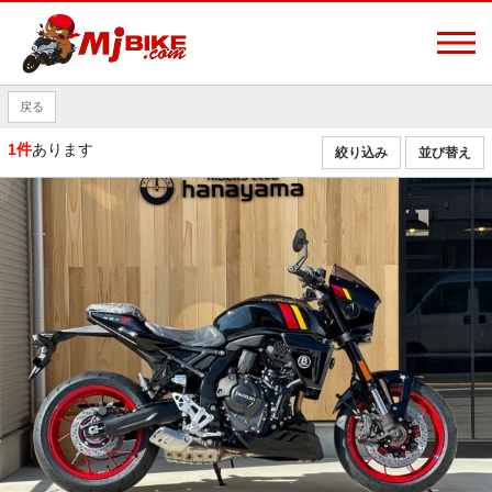
戻る
1件
あります
絞り込み
並び替え