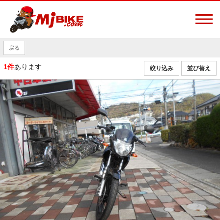
戻る
1件
あります
絞り込み
並び替え