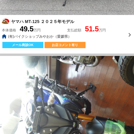
ヤマハ MT-125 ２０２５年モデル
49.5
51.5
本体価格
万円
支払総額
万円
(有)バイクショップみやおか（愛媛県）
メール商談OK
お店コメント有り