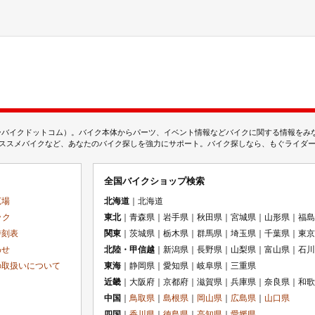
ムジェーバイクドットコム）。バイク本体からパーツ、イベント情報などバイクに関する情報を
スメバイクなど、あなたのバイク探しを強力にサポート。バイク探しなら、もぐライダーのMj
全国バイクショップ検索
広場
北海道
｜北海道
ック
東北
｜青森県｜岩手県｜秋田県｜宮城県｜山形県｜福島
時刻表
関東
｜茨城県｜栃木県｜群馬県｜埼玉県｜千葉県｜東京
わせ
北陸・甲信越
｜新潟県｜長野県｜山梨県｜富山県｜石川
の取扱いについて
東海
｜静岡県｜愛知県｜岐阜県｜三重県
近畿
｜大阪府｜京都府｜滋賀県｜兵庫県｜奈良県｜和歌
中国
｜
鳥取県
｜
島根県
｜
岡山県
｜
広島県
｜
山口県
四国
｜
香川県
｜
徳島県
｜
高知県
｜
愛媛県