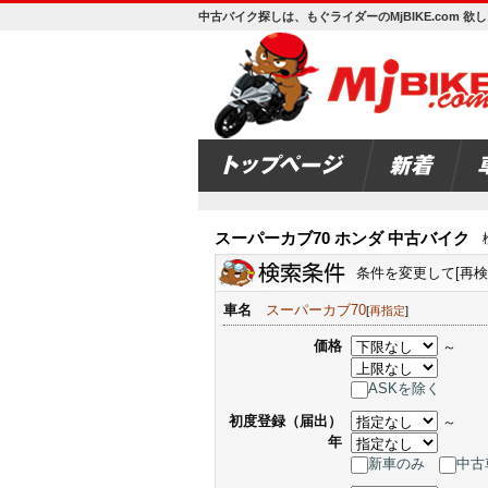
中古バイク探しは、もぐライダーのMjBIKE.com 
スーパーカブ70 ホンダ 中古バイク
検
条件を変更して[再
車名
スーパーカブ70
[
再指定
]
価格
～
ASKを除く
初度登録（届出）
～
年
新車のみ
中古