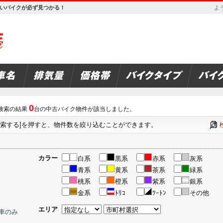
欲しいバイクが必ず見つかる！
よう
0
索の結果
台の中古バイク物件が該当しました。
検索する]を押すと、物件数を絞り込むことができます。
カラー
白系
黒系
赤系
灰系
青系
黄系
茶系
緑系
桃系
橙系
紫系
銀系
金系
ﾄﾘｺ
ﾂｰﾄﾝ
その他
エリア
車のみ