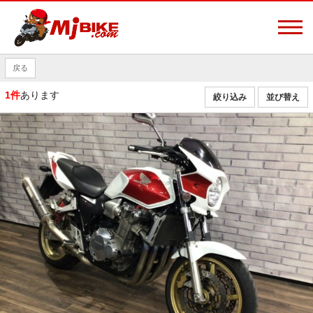
戻る
1件
あります
絞り込み
並び替え