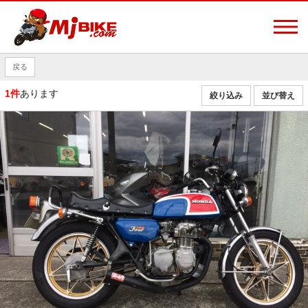
戻る
1件
あります
絞り込み
並び替え