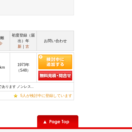
初度登録（届
距離
出）年
お問い合わせ
少
新
｜
古
1973年
2km
（S48）
あります ノンレス...
5人が検討中に登録しています