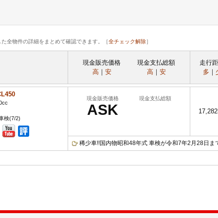
した全物件の詳細をまとめて確認できます。［
全チェック解除
］
現金販売価格
現金支払総額
走行
高
｜
安
高
｜
安
多
｜
L450
現金販売価格
現金支払総額
0cc
ASK
17,28
検(7/2)
稀少車!!国内物昭和48年式 車検が令和7年2月28日まで