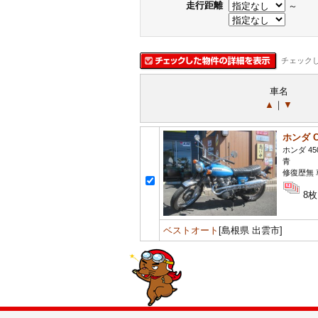
走行距離
～
チェック
車名
▲
｜
▼
ホンダ C
ホンダ 45
青
修復歴無 車
8枚
ベストオート
[島根県 出雲市]