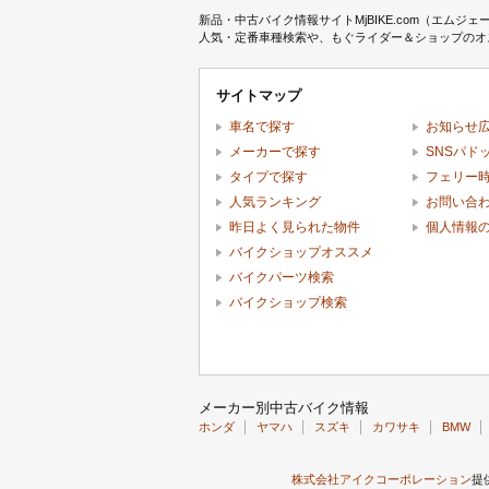
新品・中古バイク情報サイトMjBIKE.com（エ
人気・定番車種検索や、もぐライダー＆ショップのオス
サイトマップ
車名で探す
お知らせ
メーカーで探す
SNSパド
タイプで探す
フェリー
人気ランキング
お問い合
昨日よく見られた物件
個人情報
バイクショップオススメ
バイクパーツ検索
バイクショップ検索
メーカー別中古バイク情報
ホンダ
ヤマハ
スズキ
カワサキ
BMW
株式会社アイクコーポレーション
提