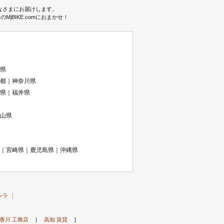
みなさまにお届けします。
BIKE.comにおまかせ！
県
都｜神奈川県
県｜福井県
山県
｜宮崎県｜鹿児島県｜沖縄県
レラ
香川 工務店
|
高知 賃貸
]