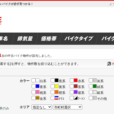
欲しいバイクが必ず見つかる！
よう
1
台の中古バイク物件が該当しました。
検索する]を押すと、物件数を絞り込むことができます。
カラー
白系
黒系
赤系
灰系
青系
黄系
茶系
緑系
桃系
橙系
紫系
銀系
金系
ﾄﾘｺ
ﾂｰﾄﾝ
その他
エリア
車のみ