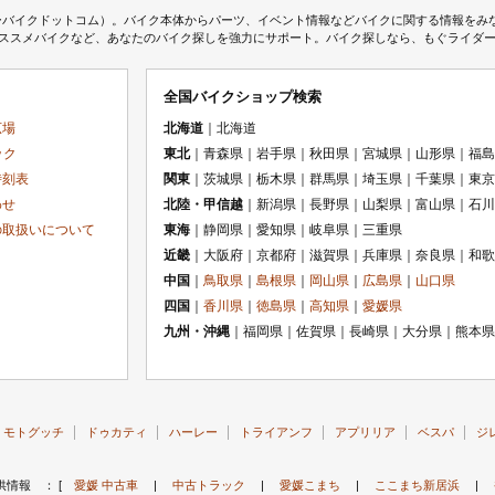
ムジェーバイクドットコム）。バイク本体からパーツ、イベント情報などバイクに関する情報を
スメバイクなど、あなたのバイク探しを強力にサポート。バイク探しなら、もぐライダーのMj
全国バイクショップ検索
広場
北海道
｜北海道
ック
東北
｜青森県｜岩手県｜秋田県｜宮城県｜山形県｜福島
時刻表
関東
｜茨城県｜栃木県｜群馬県｜埼玉県｜千葉県｜東京
わせ
北陸・甲信越
｜新潟県｜長野県｜山梨県｜富山県｜石川
の取扱いについて
東海
｜静岡県｜愛知県｜岐阜県｜三重県
近畿
｜大阪府｜京都府｜滋賀県｜兵庫県｜奈良県｜和歌
中国
｜
鳥取県
｜
島根県
｜
岡山県
｜
広島県
｜
山口県
四国
｜
香川県
｜
徳島県
｜
高知県
｜
愛媛県
九州・沖縄
｜福岡県｜佐賀県｜長崎県｜大分県｜熊本県
モトグッチ
ドゥカティ
ハーレー
トライアンフ
アプリリア
ベスパ
ジ
供情報 ： [
愛媛 中古車
|
中古トラック
|
愛媛こまち
|
ここまち新居浜
|