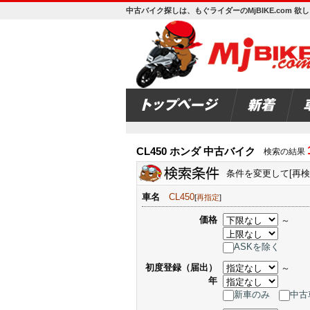
中古バイク探しは、もぐライダーのMjBIKE.com 
CL450 ホンダ 中古バイク
検索の結果
条件を変更して[再
車名
CL450
[
再指定
]
価格
～
ASKを除く
初度登録（届出）
～
年
新車のみ
中古