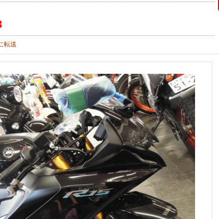
3
に転送