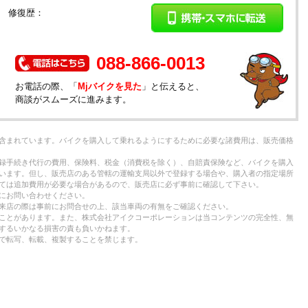
黒 修復歴：
088-866-0013
お電話の際、「
Mjバイクを見た
」と伝えると、
商談がスムーズに進みます。
含まれています。バイクを購入して乗れるようにするために必要な諸費用は、販売価格
録手続き代行の費用、保険料、税金（消費税を除く）、自賠責保険など、バイクを購入
います。但し、販売店のある管轄の運輸支局以外で登録する場合や、購入者の指定場所
ては追加費用が必要な場合があるので、販売店に必ず事前に確認して下さい。
にお問い合わせください。
来店の際は事前にお問合せの上、該当車両の有無をご確認ください。
ことがあります。また、株式会社アイクコーポレーションは当コンテンツの完全性、無
するいかなる損害の責も負いかねます。
で転写、転載、複製することを禁じます。