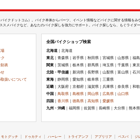
ムジェーバイクドットコム）。バイク本体からパーツ、イベント情報などバイクに関する情報を
スメバイクなど、あなたのバイク探しを強力にサポート。バイク探しなら、もぐライダーのMj
全国バイクショップ検索
広場
北海道
｜北海道
ック
東北
｜青森県｜岩手県｜秋田県｜宮城県｜山形県｜福島
時刻表
関東
｜茨城県｜栃木県｜群馬県｜埼玉県｜千葉県｜東京
わせ
北陸・甲信越
｜新潟県｜長野県｜山梨県｜富山県｜石川
の取扱いについて
東海
｜静岡県｜愛知県｜岐阜県｜三重県
近畿
｜大阪府｜京都府｜滋賀県｜兵庫県｜奈良県｜和歌
中国
｜
鳥取県
｜
島根県
｜
岡山県
｜
広島県
｜
山口県
四国
｜
香川県
｜
徳島県
｜
高知県
｜
愛媛県
九州・沖縄
｜福岡県｜佐賀県｜長崎県｜大分県｜熊本県
モトグッチ
ドゥカティ
ハーレー
トライアンフ
アプリリア
ベスパ
ジ