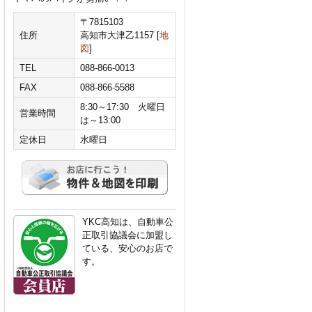
〒7815103
住所
高知市大津乙1157 [
地
図
]
TEL
088-866-0013
FAX
088-866-5588
8:30～17:30 火曜日
営業時間
は～13:00
定休日
水曜日
YKC高知は、自動車公
正取引協議会に加盟し
ている、安心のお店で
す。