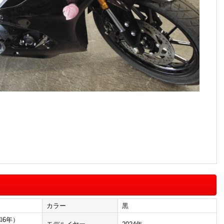
カラー
黒
和6年）