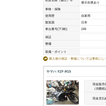
初度登録（届出）年
展示在庫あり
車検・保険
使用歴
自家用
製造国
日本
車台番号(下3桁)
249
保証
整備
装備・ポイント
購入後の保証・整備については事前に
ヤマハ YZF-R15
現金販売
（消費税
現金支払