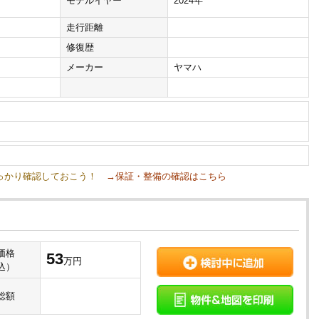
モデルイヤー
2024年
走行距離
修復歴
メーカー
ヤマハ
しっかり確認しておこう！
→保証・整備の確認はこちら
価格
53
万円
込）
総額