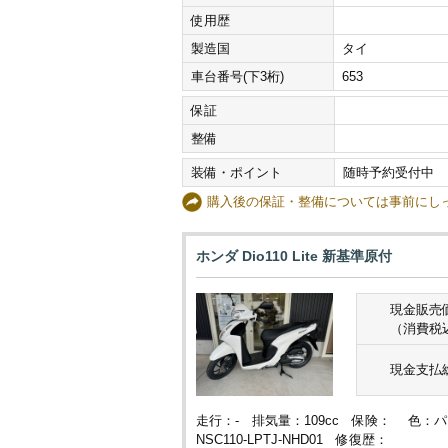
使用歴
製造国
タイ
車台番号(下3桁)
653
保証
整備
装備・ポイント
随時予約受付中
購入後の保証・整備については事前に
ホンダ Dio110 Lite 新基準原付
現金販売
（消費税
現金支払
走行：- 排気量：109cc 保険： 色：
NSC110-LPTJ-NHD01 修復歴：