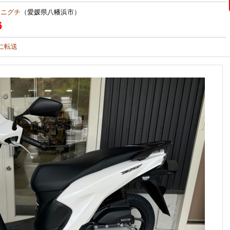
タニグチ
（愛媛県八幡浜市）
6
に転送