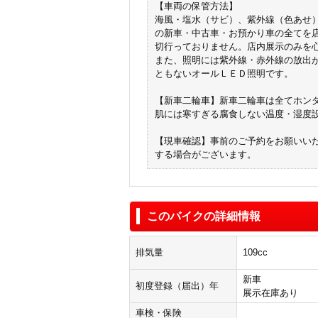
【車両の保管方法】
海風・塩水（サビ）、紫外線（色あせ
の新車・中古車・お預かり車の全てを
切行っておりません。店内展示のみを
また、照明には紫外線・赤外線の放出
ともないオールＬＥＤ照明です。
【新車二輪車】新車二輪車は全てホン
肌には寒すぎる腐食しない温度・湿度
【現車確認】事前のご予約をお願いい
する場合がございます。
このバイクの詳細情報
排気量
109cc
新車
初度登録（届出）年
展示在庫あり
車検・保険