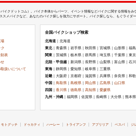
ムジェーバイクドットコム）。バイク本体からパーツ、イベント情報などバイクに関する情報を
スメバイクなど、あなたのバイク探しを強力にサポート。バイク探しなら、もぐライダーのMj
全国バイクショップ検索
広場
北海道
｜北海道
ック
東北
｜青森県｜岩手県｜秋田県｜宮城県｜山形県｜福島
時刻表
関東
｜茨城県｜栃木県｜群馬県｜埼玉県｜千葉県｜東京
わせ
北陸・甲信越
｜新潟県｜長野県｜山梨県｜富山県｜石川
の取扱いについて
東海
｜静岡県｜愛知県｜岐阜県｜三重県
近畿
｜大阪府｜京都府｜滋賀県｜兵庫県｜奈良県｜和歌
中国
｜
鳥取県
｜
島根県
｜
岡山県
｜
広島県
｜
山口県
四国
｜
香川県
｜
徳島県
｜
高知県
｜
愛媛県
九州・沖縄
｜福岡県｜佐賀県｜長崎県｜大分県｜熊本県
モトグッチ
ドゥカティ
ハーレー
トライアンフ
アプリリア
ベスパ
ジ