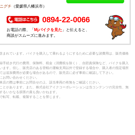
タニグチ
（愛媛県八幡浜市）
0894-22-0066
お電話の際、「
Mjバイクを見た
」と伝えると、
商談がスムーズに進みます。
含まれています。バイクを購入して乗れるようにするために必要な諸費用は、販売価格
録手続き代行の費用、保険料、税金（消費税を除く）、自賠責保険など、バイクを購入
います。但し、販売店のある管轄の運輸支局以外で登録する場合や、購入者の指定場所
ては追加費用が必要な場合があるので、販売店に必ず事前に確認して下さい。
にお問い合わせください。
来店の際は事前にお問合せの上、該当車両の有無をご確認ください。
ことがあります。また、株式会社アイクコーポレーションは当コンテンツの完全性、無
するいかなる損害の責も負いかねます。
で転写、転載、複製することを禁じます。