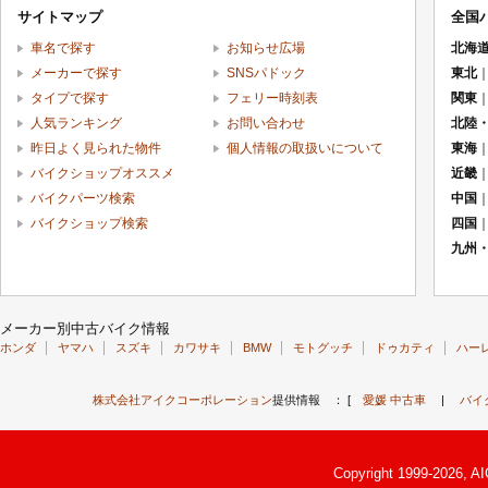
サイトマップ
全国
車名で探す
お知らせ広場
北海
メーカーで探す
SNSパドック
東北
タイプで探す
フェリー時刻表
関東
人気ランキング
お問い合わせ
北陸
昨日よく見られた物件
個人情報の取扱いについて
東海
バイクショップオススメ
近畿
バイクパーツ検索
中国
バイクショップ検索
四国
九州
メーカー別中古バイク情報
ホンダ
ヤマハ
スズキ
カワサキ
BMW
モトグッチ
ドゥカティ
ハー
株式会社アイクコーポレーション
提供情報 ： [
愛媛 中古車
|
バイ
Copyright 1999-2026, A