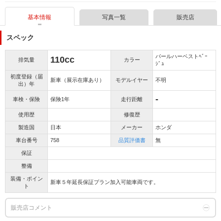
基本情報
写真一覧
販売店
スペック
パールハーベストﾍﾞｰ
110cc
排気量
カラー
ｼﾞｭ
初度登録（届
新車（展示在庫あり）
モデルイヤー
不明
出）年
-
車検・保険
保険1年
走行距離
使用歴
修復歴
製造国
日本
メーカー
ホンダ
車台番号
758
品質評価書
無
保証
整備
装備・ポイン
新車５年延長保証プラン加入可能車両です。
ト
販売店コメント