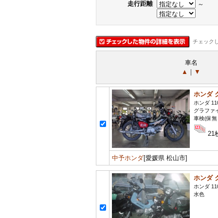
走行距離
～
チェック
車名
▲
｜
▼
ホンダ 
ホンダ 11
グラファ
車検(保無
21
中予ホンダ
[愛媛県 松山市]
ホンダ 
ホンダ 11
水色