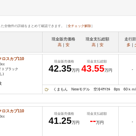
した全物件の詳細をまとめて確認できます。［
全チェック解除
］
現金販売価格
現金支払総額
走行
高
｜
安
高
｜
安
多
｜
クロスカブ110
現金販売価格
現金支払総額
0cc
42.35
43.55
イトブラック
-
万円
万円
し)
枚
くまもん Newモデル 空冷4ｻｲｸﾙ 8ps 60ｋｍ/ｌ ﾀ
クロスカブ110
現金販売価格
現金支払総額
0cc
41.25
--
-
万円
万円