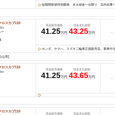
短期間新規特別価格 水＆緑各一台限り 店内在庫ヘル
クロスカブ110
現金販売価格
現金支払総額
0cc
41.25
43.25
ルー
-
万円
万円
枚
ホンダ、ヤマハ、スズキ二輪車正規販売店。新車中古車
松山市]
クロスカブ110
現金販売価格
現金支払総額
0cc
41.25
43.65
万円
万円
-
クロスカブ110
現金販売価格
現金支払総額