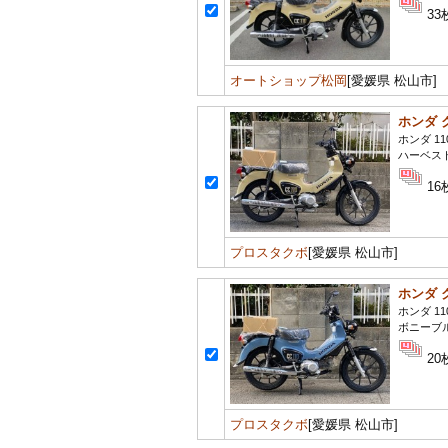
33
オートショップ松岡
[愛媛県 松山市]
ホンダ 
ホンダ 11
ハーベス
16
プロスタクボ
[愛媛県 松山市]
ホンダ 
ホンダ 11
ボニーブ
20
プロスタクボ
[愛媛県 松山市]