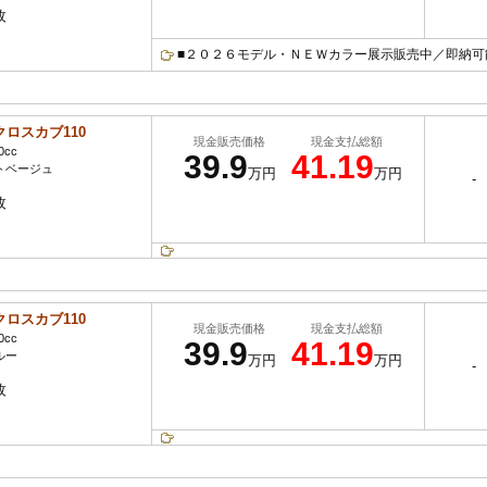
枚
■２０２６モデル・ＮＥＷカラー展示販売中／即納可能で
クロスカブ110
現金販売価格
現金支払総額
0cc
39.9
41.19
トベージュ
万円
万円
-
枚
クロスカブ110
現金販売価格
現金支払総額
0cc
39.9
41.19
ルー
万円
万円
-
枚