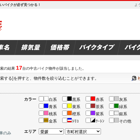
欲しいバイクが必ず見つかる！
よう
17
索の結果
台の中古バイク物件が該当しました。
検索する]を押すと、物件数を絞り込むことができます。
カラー
白系
黒系
赤系
灰系
青系
黄系
茶系
緑系
桃系
橙系
紫系
銀系
金系
ﾄﾘｺ
ﾂｰﾄﾝ
その他
エリア
車のみ