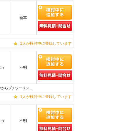
新車
2人が検討中に登録しています
km
不明
らプチツーリン...
1人が検討中に登録しています
km
不明