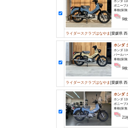
ホンダ 11
ボニーブ
車検(保険
9枚
ライダースクラブはなやま
[愛媛県 西
ホンダ 
ホンダ 11
パールハー
車検(保険
9枚
ライダースクラブはなやま
[愛媛県 西
ホンダ 
ホンダ 11
ポニーブ
車検(保無
21