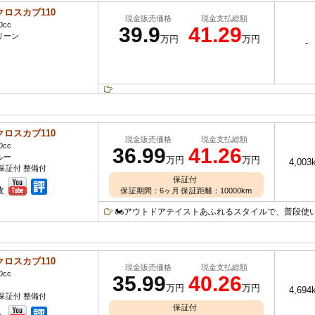
クロスカブ110
現金販売価格
現金支払総額
0cc
39.9
41.29
リーン
万円
万円
-
クロスカブ110
現金販売価格
現金支払総額
0cc
36.99
41.26
ルー
万円
万円
4,003
保証付 整備付
保証付
枚
保証期間：6ヶ月 保証距離：10000km
🏍アウトドアテイストあふれるスタイルで、普段使いか
クロスカブ110
現金販売価格
現金支払総額
0cc
35.99
40.26
万円
万円
4,694
保証付 整備付
保証付