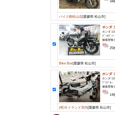
34
バイク館松山店
[愛媛県 松山市]
ホンダ 
ホンダ 11
ﾊﾟｰﾙﾃﾞｨｰ
修復歴無 
25
Bike Box
[愛媛県 松山市]
ホンダ 
ホンダ 11
ﾌﾟｺﾌﾞﾙｰ
修復歴無 
14
(有)モトランド宮内
[愛媛県 松山市]