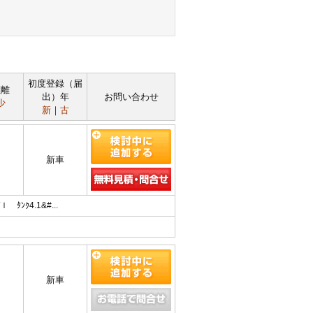
初度登録（届
距離
出）年
お問い合わせ
少
新
｜
古
新車
ﾝｸ4.1&#...
新車