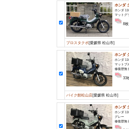
ホンダ 
ホンダ 11
マットグ
8枚
プロスタクボ
[愛媛県 松山市]
ホンダ 
ホンダ 11
マットブ
修復歴無 
33
バイク館松山店
[愛媛県 松山市]
ホンダ 
ホンダ 11
グレー
修復歴無 