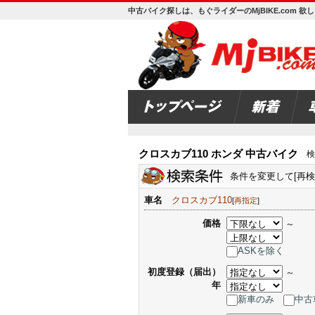
中古バイク探しは、もぐライダーのMjBIKE.com 
クロスカブ110 ホンダ 中古バイク
検
条件を変更して[再
車名
クロスカブ110
[
再指定
]
価格
～
ASKを除く
初度登録（届出）
～
年
新車のみ
中古