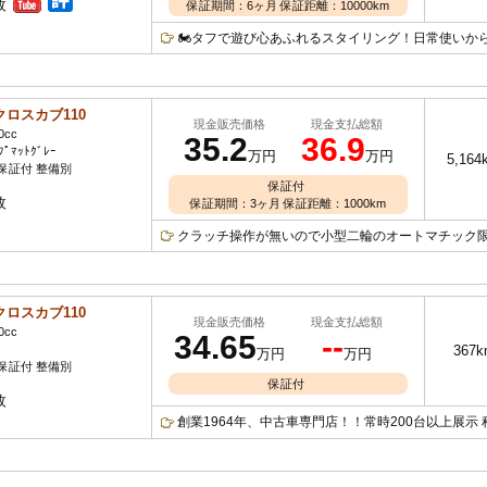
枚
保証期間：6ヶ月 保証距離：10000km
🏍タフで遊び心あふれるスタイリング！日常使いからア
クロスカブ110
現金販売価格
現金支払総額
0cc
35.2
36.9
ﾌﾟﾏｯﾄｸﾞﾚｰ
万円
万円
5,164
保証付 整備別
保証付
枚
保証期間：3ヶ月 保証距離：1000km
クラッチ操作が無いので小型二輪のオートマチック限定
クロスカブ110
現金販売価格
現金支払総額
0cc
34.65
--
367k
万円
万円
保証付 整備別
保証付
枚
創業1964年、中古車専門店！！常時200台以上展示 