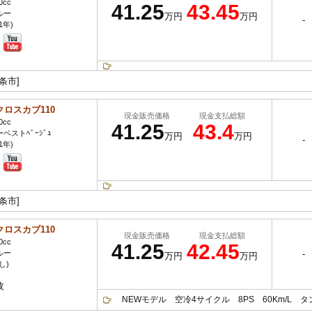
0cc
41.25
43.45
ルー
万円
万円
-
1年)
条市]
クロスカブ110
現金販売価格
現金支払総額
0cc
41.25
43.4
ベストﾍﾞｰｼﾞｭ
万円
万円
-
1年)
条市]
クロスカブ110
現金販売価格
現金支払総額
0cc
41.25
42.45
ルー
-
万円
万円
し)
枚
NEWモデル 空冷4サイクル 8PS 60Km/L タンク