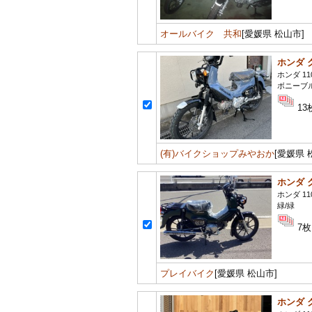
オールバイク 共和
[愛媛県 松山市]
ホンダ 
ホンダ 11
ボニーブ
13
(有)バイクショップみやおか
[愛媛県 
ホンダ 
ホンダ 11
緑/緑
7枚
プレイバイク
[愛媛県 松山市]
ホンダ 