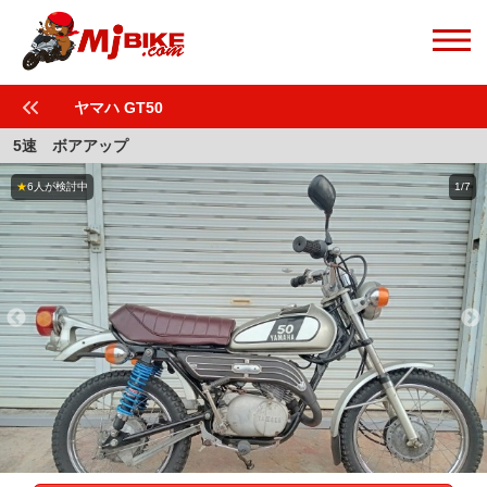
ヤマハ GT50
5速 ボアアップ
★
6人が検討中
1/7