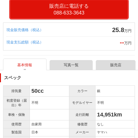
販売店に電話する
088-633-3643
25.8
現金販売価格（税込）
万円
--
現金支払総額（税込）
万円
基本情報
写真一覧
販売店
スペック
50cc
排気量
カラー
銀
初度登録（届
不明
モデルイヤー
不明
出）年
14,951km
車検・保険
走行距離
使用歴
自家用
修復歴
なし
製造国
日本
メーカー
ヤマハ