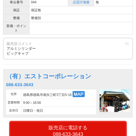
車台番号
044
品質評価書
無
保証
保証無
整備
整備別
装備・ポイン
ト
販売店コメント
アルミシリンダー
ビッグキャブ
（有）エストコーポレーション
088-633-3643
住所
徳島県徳島市南矢三町3丁目5-16
営業時間
9:00～18:00
定休日
日曜日・祝日
販売店に電話する
088-633-3643