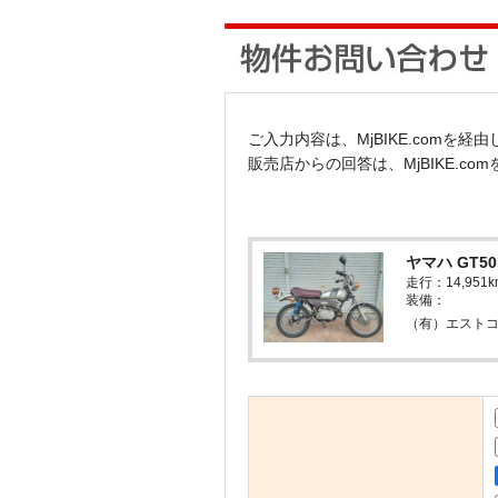
ご入力内容は、MjBIKE.comを
販売店からの回答は、MjBIKE.c
ヤマハ GT5
走行：14,9
装備：
（有）エストコ