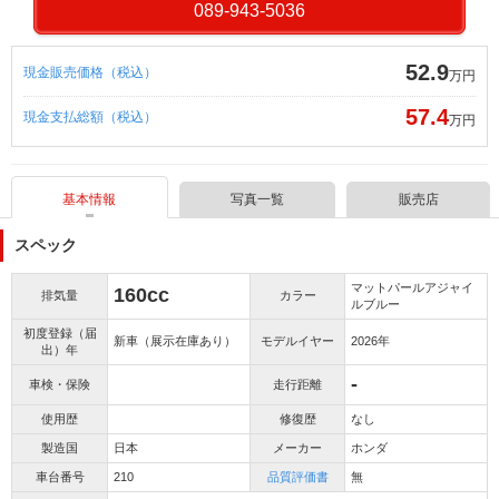
089-943-5036
52.9
現金販売価格（税込）
万円
57.4
現金支払総額（税込）
万円
基本情報
写真一覧
販売店
スペック
マットパールアジャイ
160cc
排気量
カラー
ルブルー
初度登録（届
新車（展示在庫あり）
モデルイヤー
2026年
出）年
-
車検・保険
走行距離
使用歴
修復歴
なし
製造国
日本
メーカー
ホンダ
車台番号
210
品質評価書
無