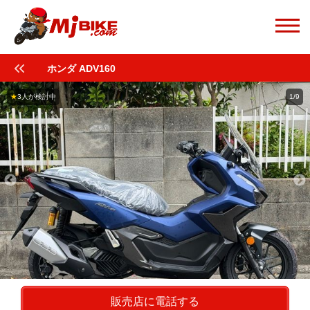
ホンダ ADV160
★
3人が検討中
1/9
販売店に電話する