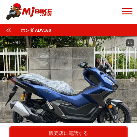
ホンダ ADV160
★
3人が検討中
1/9
販売店に電話する