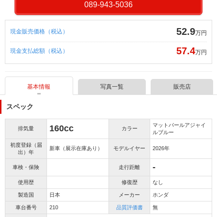
089-943-5036
52.9
現金販売価格（税込）
万円
57.4
現金支払総額（税込）
万円
基本情報
写真一覧
販売店
スペック
マットパールアジャイ
160cc
排気量
カラー
ルブルー
初度登録（届
新車（展示在庫あり）
モデルイヤー
2026年
出）年
-
車検・保険
走行距離
使用歴
修復歴
なし
製造国
日本
メーカー
ホンダ
車台番号
210
品質評価書
無