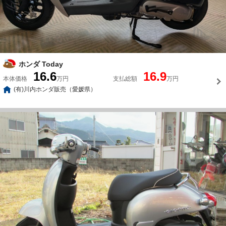
ホンダ Today
16.6
16.9
本体価格
万円
支払総額
万円
(有)川内ホンダ販売（愛媛県）