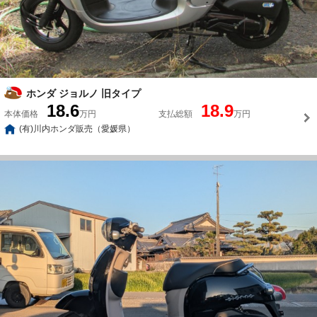
ホンダ ジョルノ 旧タイプ
18.6
18.9
本体価格
万円
支払総額
万円
(有)川内ホンダ販売（愛媛県）