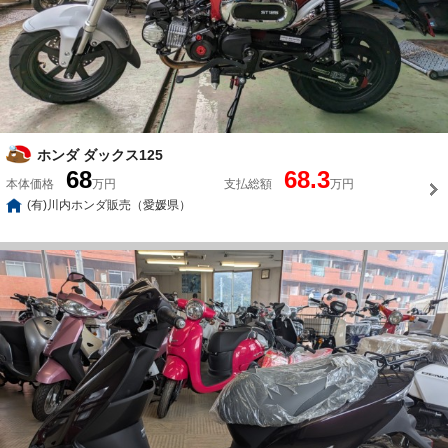
ホンダ ダックス125
68
68.3
本体価格
万円
支払総額
万円
(有)川内ホンダ販売（愛媛県）