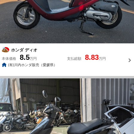
ホンダ ディオ
8.5
8.83
本体価格
万円
支払総額
万円
(有)川内ホンダ販売（愛媛県）