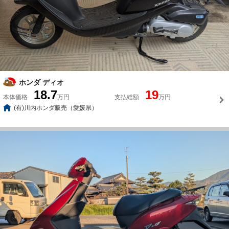
ホンダ ディオ
18.7
19
本体価格
万円
支払総額
万円
(有)川内ホンダ販売（愛媛県）