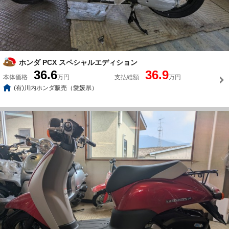
ホンダ PCX スペシャルエディション
36.6
36.9
本体価格
万円
支払総額
万円
(有)川内ホンダ販売（愛媛県）