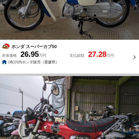
ホンダ スーパーカブ50
26.95
27.28
本体価格
万円
支払総額
万円
(有)川内ホンダ販売（愛媛県）