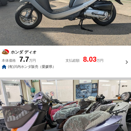
ホンダ ディオ
7.7
8.03
本体価格
万円
支払総額
万円
(有)川内ホンダ販売（愛媛県）