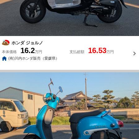
ホンダ ジョルノ
16.2
16.53
本体価格
万円
支払総額
万円
(有)川内ホンダ販売（愛媛県）