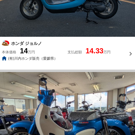
ホンダ ジョルノ
14
14.33
本体価格
万円
支払総額
万円
(有)川内ホンダ販売（愛媛県）