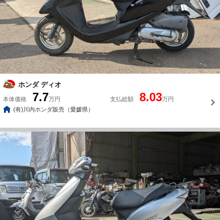
ホンダ ディオ
7.7
8.03
本体価格
万円
支払総額
万円
(有)川内ホンダ販売（愛媛県）